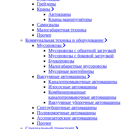
Грейдеры
Краны
Автокраны
Краны-манипуляторы
Самосвалы
Малогабаритная техника
Прочее
Коммунальная техника и оборудование
Мусоровозы
Мусоровозы с обратной загрузкой
Мусоровозы с боковой загрузкой
Бункеровозы
Малогабаритные мусоровозы
Мусорные контейнеры
Вакуумные автомашины
Каналопромывочные автомашины
Илососные автомашины
Комбинированные
каналопромывочные автомашины
Вакуумные уборочные автомашины
Снегоуборочные автомашины
Поливомоечные автомашины
Ассенизаторские автомашины
Прочее
Специальный транспорт