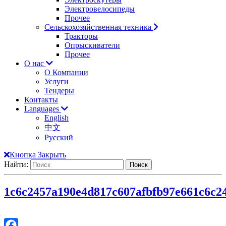
Электровелосипеды
Прочее
Сельскохозяйственная техника
Тракторы
Опрыскиватели
Прочее
О нас
О Компании
Услуги
Тендеры
Контакты
Languages
English
中文
Русский
Кнопка Закрыть
Найти:
1c6c2457a190e4d817c607afbfb97e66
1c6c2