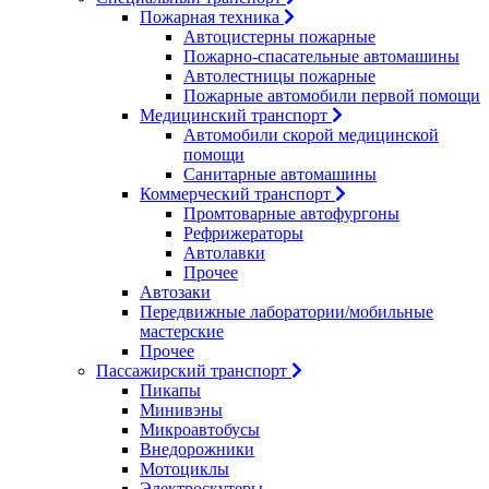
Пожарная техника
Автоцистерны пожарные
Пожарно-спасательные автомашины
Автолестницы пожарные
Пожарные автомобили первой помощи
Медицинский транспорт
Автомобили скорой медицинской
помощи
Санитарные автомашины
Коммерческий транспорт
Промтоварные автофургоны
Рефрижераторы
Автолавки
Прочее
Автозаки
Передвижные лаборатории/мобильные
мастерские
Прочее
Пассажирский транспорт
Пикапы
Минивэны
Микроавтобусы
Внедорожники
Мотоциклы
Электроскутеры