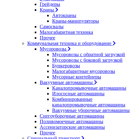
Грейдеры
Краны
Автокраны
Краны-манипуляторы
Самосвалы
Малогабаритная техника
Прочее
Коммунальная техника и оборудование
Мусоровозы
Мусоровозы с обратной загрузкой
Мусоровозы с боковой загрузкой
Бункеровозы
Малогабаритные мусоровозы
Мусорные контейнеры
Вакуумные автомашины
Каналопромывочные автомашины
Илососные автомашины
Комбинированные
каналопромывочные автомашины
Вакуумные уборочные автомашины
Снегоуборочные автомашины
Поливомоечные автомашины
Ассенизаторские автомашины
Прочее
Специальный транспорт