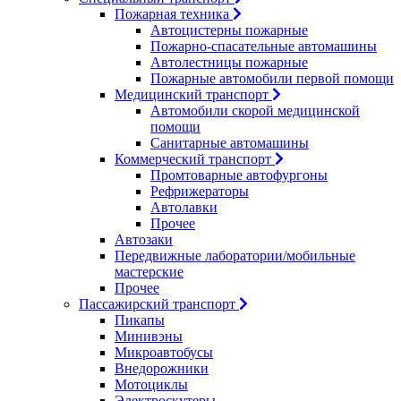
Пожарная техника
Автоцистерны пожарные
Пожарно-спасательные автомашины
Автолестницы пожарные
Пожарные автомобили первой помощи
Медицинский транспорт
Автомобили скорой медицинской
помощи
Санитарные автомашины
Коммерческий транспорт
Промтоварные автофургоны
Рефрижераторы
Автолавки
Прочее
Автозаки
Передвижные лаборатории/мобильные
мастерские
Прочее
Пассажирский транспорт
Пикапы
Минивэны
Микроавтобусы
Внедорожники
Мотоциклы
Электроскутеры