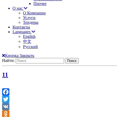
Прочее
О нас
О Компании
Услуги
Тендеры
Контакты
Languages
English
中文
Русский
Кнопка Закрыть
Найти:
1
1
Facebook
Twitter
VK