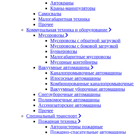
Автокраны
Краны-манипуляторы
Самосвалы
Малогабаритная техника
Прочее
Коммунальная техника и оборудование
Мусоровозы
Мусоровозы с обратной загрузкой
Мусоровозы с боковой загрузкой
Бункеровозы
Малогабаритные мусоровозы
Мусорные контейнеры
Вакуумные автомашины
Каналопромывочные автомашины
Илососные автомашины
Комбинированные каналопромывочные
Вакуумные уборочные автомашины
Снегоуборочные автомашины
Поливомоечные автомашины
Ассенизаторские автомашины
Прочее
Специальный транспорт
Пожарная техника
Автоцистерны пожарные
Пожарно-спасательные автомашины