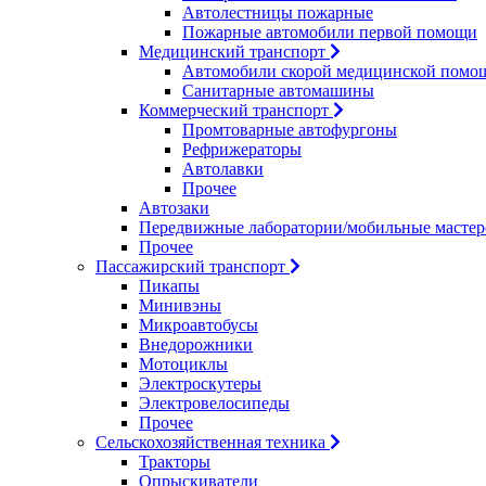
Автолестницы пожарные
Пожарные автомобили первой помощи
Медицинский транспорт
Автомобили скорой медицинской помо
Санитарные автомашины
Коммерческий транспорт
Промтоварные автофургоны
Рефрижераторы
Автолавки
Прочее
Автозаки
Передвижные лаборатории/мобильные мастер
Прочее
Пассажирский транспорт
Пикапы
Минивэны
Микроавтобусы
Внедорожники
Мотоциклы
Электроскутеры
Электровелосипеды
Прочее
Сельскохозяйственная техника
Тракторы
Опрыскиватели