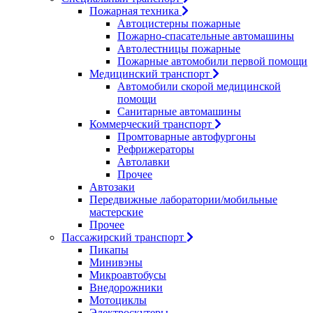
Пожарная техника
Автоцистерны пожарные
Пожарно-спасательные автомашины
Автолестницы пожарные
Пожарные автомобили первой помощи
Медицинский транспорт
Автомобили скорой медицинской
помощи
Санитарные автомашины
Коммерческий транспорт
Промтоварные автофургоны
Рефрижераторы
Автолавки
Прочее
Автозаки
Передвижные лаборатории/мобильные
мастерские
Прочее
Пассажирский транспорт
Пикапы
Минивэны
Микроавтобусы
Внедорожники
Мотоциклы
Электроскутеры