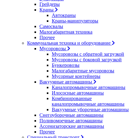
Грейдеры
Краны
Автокраны
Краны-манипуляторы
Самосвалы
Малогабаритная техника
Прочее
Коммунальная техника и оборудование
Мусоровозы
Мусоровозы с обратной загрузкой
Мусоровозы с боковой загрузкой
Бункеровозы
Малогабаритные мусоровозы
Мусорные контейнеры
Вакуумные автомашины
Каналопромывочные автомашины
Илососные автомашины
Комбинированные
каналопромывочные автомашины
Вакуумные уборочные автомашины
Снегоуборочные автомашины
Поливомоечные автомашины
Ассенизаторские автомашины
Прочее
Специальный транспорт