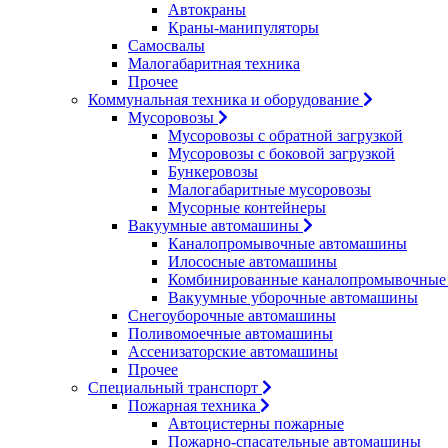
Автокраны
Краны-манипуляторы
Самосвалы
Малогабаритная техника
Прочее
Коммунальная техника и оборудование
Мусоровозы
Мусоровозы с обратной загрузкой
Мусоровозы с боковой загрузкой
Бункеровозы
Малогабаритные мусоровозы
Мусорные контейнеры
Вакуумные автомашины
Каналопромывочные автомашины
Илососные автомашины
Комбинированные каналопромывочные
Вакуумные уборочные автомашины
Снегоуборочные автомашины
Поливомоечные автомашины
Ассенизаторские автомашины
Прочее
Специальный транспорт
Пожарная техника
Автоцистерны пожарные
Пожарно-спасательные автомашины