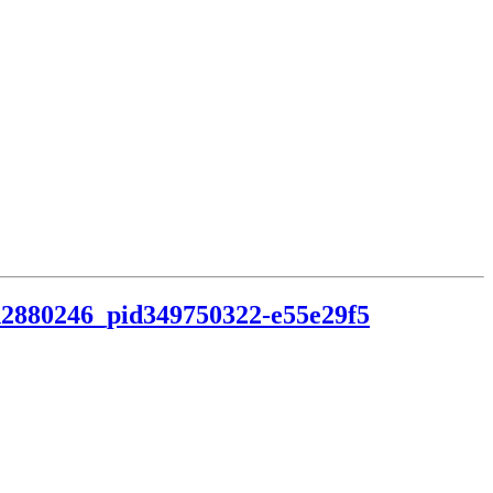
2880246_pid349750322-e55e29f5