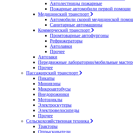
Автолестницы пожарные
Пожарные автомобили первой помощи
Медицинский транспорт
Автомобили скорой медицинской помо
Санитарные автомашины
Коммерческий транспорт
Промтоварные автофургоны
Рефрижераторы
Автолавки
Прочее
Автозаки
Передвижные лаборатории/мобильные мастер
Прочее
Пассажирский транспорт
Пикапы
Минивэны
Микроавтобусы
Внедорожники
Мотоциклы
Электроскутеры
Электровелосипеды
Прочее
Сельскохозяйственная техника
Тракторы
Опрыскиватели