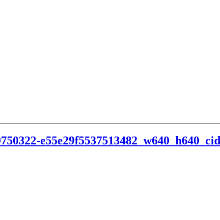
750322-e55e29f5
537513482_w640_h640_cid