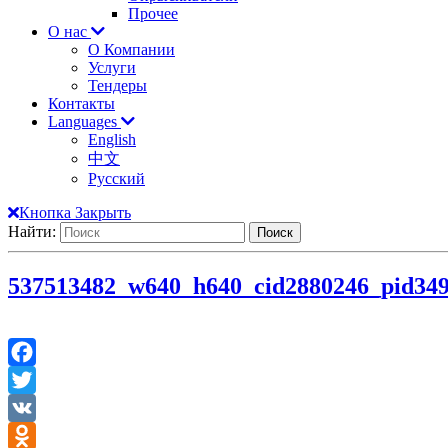
Прочее
О нас
О Компании
Услуги
Тендеры
Контакты
Languages
English
中文
Русский
Кнопка Закрыть
Найти:
537513482_w640_h640_cid2880246_pid349
Facebook
Twitter
VK