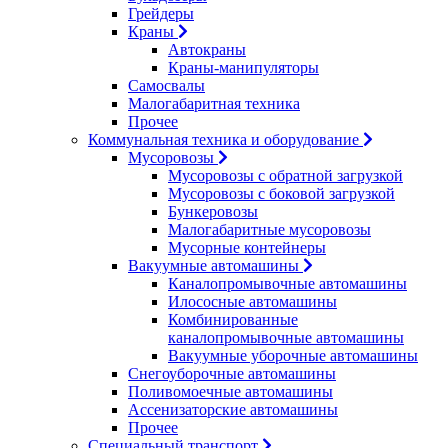
Грейдеры
Краны
Автокраны
Краны-манипуляторы
Самосвалы
Малогабаритная техника
Прочее
Коммунальная техника и оборудование
Мусоровозы
Мусоровозы с обратной загрузкой
Мусоровозы с боковой загрузкой
Бункеровозы
Малогабаритные мусоровозы
Мусорные контейнеры
Вакуумные автомашины
Каналопромывочные автомашины
Илососные автомашины
Комбинированные
каналопромывочные автомашины
Вакуумные уборочные автомашины
Снегоуборочные автомашины
Поливомоечные автомашины
Ассенизаторские автомашины
Прочее
Специальный транспорт