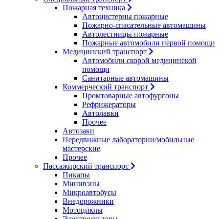
Пожарная техника
Автоцистерны пожарные
Пожарно-спасательные автомашины
Автолестницы пожарные
Пожарные автомобили первой помощи
Медицинский транспорт
Автомобили скорой медицинской
помощи
Санитарные автомашины
Коммерческий транспорт
Промтоварные автофургоны
Рефрижераторы
Автолавки
Прочее
Автозаки
Передвижные лаборатории/мобильные
мастерские
Прочее
Пассажирский транспорт
Пикапы
Минивэны
Микроавтобусы
Внедорожники
Мотоциклы
Электроскутеры