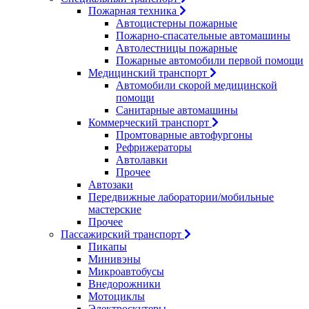
Пожарная техника
Автоцистерны пожарные
Пожарно-спасательные автомашины
Автолестницы пожарные
Пожарные автомобили первой помощи
Медицинский транспорт
Автомобили скорой медицинской
помощи
Санитарные автомашины
Коммерческий транспорт
Промтоварные автофургоны
Рефрижераторы
Автолавки
Прочее
Автозаки
Передвижные лаборатории/мобильные
мастерские
Прочее
Пассажирский транспорт
Пикапы
Минивэны
Микроавтобусы
Внедорожники
Мотоциклы
Электроскутеры