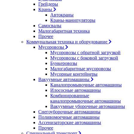
Грейдеры
Краны
Автокраны
Краны-манипуляторы
Самосвалы
Малогабаритная техника
Прочее
Коммунальная техника и оборудование
Мусоровозы
Мусоровозы с обратной загрузкой
Мусоровозы с боковой загрузкой
Бункеровозы
Малогабаритные мусоровозы
Мусорные контейнеры
Вакуумные автомашины
Каналопромывочные автомашины
Илососные автомашины
Комбинированные
каналопромывочные автомашины
Вакуумные уборочные автомашины
Снегоуборочные автомашины
Поливомоечные автомашины
Ассенизаторские автомашины
Прочее
Специальный транспорт