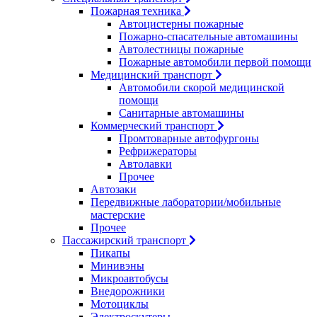
Пожарная техника
Автоцистерны пожарные
Пожарно-спасательные автомашины
Автолестницы пожарные
Пожарные автомобили первой помощи
Медицинский транспорт
Автомобили скорой медицинской
помощи
Санитарные автомашины
Коммерческий транспорт
Промтоварные автофургоны
Рефрижераторы
Автолавки
Прочее
Автозаки
Передвижные лаборатории/мобильные
мастерские
Прочее
Пассажирский транспорт
Пикапы
Минивэны
Микроавтобусы
Внедорожники
Мотоциклы
Электроскутеры