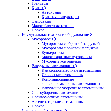
Грейдеры
Краны
Автокраны
Краны-манипуляторы
Самосвалы
Малогабаритная техника
Прочее
Коммунальная техника и оборудование
Мусоровозы
Мусоровозы с обратной загрузкой
Мусоровозы с боковой загрузкой
Бункеровозы
Малогабаритные мусоровозы
Мусорные контейнеры
Вакуумные автомашины
Каналопромывочные автомашины
Илососные автомашины
Комбинированные
каналопромывочные автомашины
Вакуумные уборочные автомашины
Снегоуборочные автомашины
Поливомоечные автомашины
Ассенизаторские автомашины
Прочее
Специальный транспорт