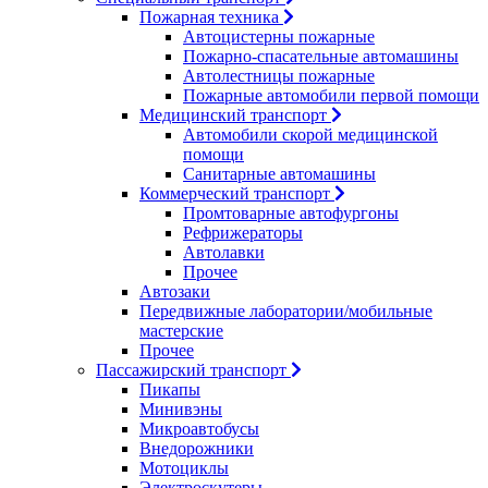
Пожарная техника
Автоцистерны пожарные
Пожарно-спасательные автомашины
Автолестницы пожарные
Пожарные автомобили первой помощи
Медицинский транспорт
Автомобили скорой медицинской
помощи
Санитарные автомашины
Коммерческий транспорт
Промтоварные автофургоны
Рефрижераторы
Автолавки
Прочее
Автозаки
Передвижные лаборатории/мобильные
мастерские
Прочее
Пассажирский транспорт
Пикапы
Минивэны
Микроавтобусы
Внедорожники
Мотоциклы
Электроскутеры