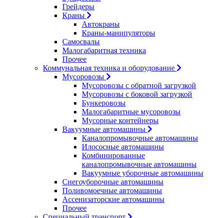
Грейдеры
Краны
Автокраны
Краны-манипуляторы
Самосвалы
Малогабаритная техника
Прочее
Коммунальная техника и оборудование
Мусоровозы
Мусоровозы с обратной загрузкой
Мусоровозы с боковой загрузкой
Бункеровозы
Малогабаритные мусоровозы
Мусорные контейнеры
Вакуумные автомашины
Каналопромывочные автомашины
Илососные автомашины
Комбинированные
каналопромывочные автомашины
Вакуумные уборочные автомашины
Снегоуборочные автомашины
Поливомоечные автомашины
Ассенизаторские автомашины
Прочее
Специальный транспорт