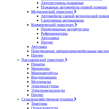
Автолестницы пожарные
Пожарные автомобили первой помощи
Медицинский транспорт
Автомобили скорой медицинской помо
Санитарные автомашины
Коммерческий транспорт
Промтоварные автофургоны
Рефрижераторы
Автолавки
Прочее
Автозаки
Передвижные лаборатории/мобильные мастер
Прочее
Пассажирский транспорт
Пикапы
Минивэны
Микроавтобусы
Внедорожники
Мотоциклы
Электроскутеры
Электровелосипеды
Прочее
Сельскохозяйственная техника
Тракторы
Опрыскиватели