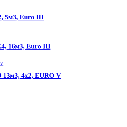
 5м3, Euro III
, 16м3, Euro III
 13м3, 4х2, EURO V