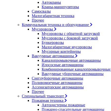
Автокраны
Краны-манипуляторы
Самосвалы
Малогабаритная техника
Прочее
Коммунальная техника и оборудование
Мусоровозы
Мусоровозы с обратной загрузкой
Мусоровозы с боковой загрузкой
Бункеровозы
Малогабаритные мусоровозы
Мусорные контейнеры
Вакуумные автомашины
Каналопромывочные автомашины
Илососные автомашины
Комбинированные каналопромывочные
Вакуумные уборочные автомашины
Снегоуборочные автомашины
Поливомоечные автомашины
Ассенизаторские автомашины
Прочее
Специальный транспорт
Пожарная техника
Автоцистерны пожарные
Пожарно-спасательные автомашины