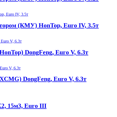
ором (КМУ) HonTop, Euro IV, 3.5т
onTop) DongFeng, Euro V, 6.3т
XCMG) DongFeng, Euro V, 6.3т
, 15м3, Euro III