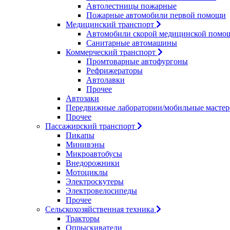
Автолестницы пожарные
Пожарные автомобили первой помощи
Медицинский транспорт
Автомобили скорой медицинской помо
Санитарные автомашины
Коммерческий транспорт
Промтоварные автофургоны
Рефрижераторы
Автолавки
Прочее
Автозаки
Передвижные лаборатории/мобильные мастер
Прочее
Пассажирский транспорт
Пикапы
Минивэны
Микроавтобусы
Внедорожники
Мотоциклы
Электроскутеры
Электровелосипеды
Прочее
Сельскохозяйственная техника
Тракторы
Опрыскиватели