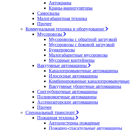
Автокраны
Краны-манипуляторы
Самосвалы
Малогабаритная техника
Прочее
Коммунальная техника и оборудование
Мусоровозы
Мусоровозы с обратной загрузкой
Мусоровозы с боковой загрузкой
Бункеровозы
Малогабаритные мусоровозы
Мусорные контейнеры
Вакуумные автомашины
Каналопромывочные автомашины
Илососные автомашины
Комбинированные каналопромывочные
Вакуумные уборочные автомашины
Снегоуборочные автомашины
Поливомоечные автомашины
Ассенизаторские автомашины
Прочее
Специальный транспорт
Пожарная техника
Автоцистерны пожарные
Пожарно-спасательные автомашины