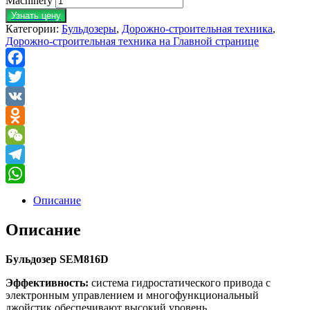
Machinery
Узнать цену
Категории:
Бульдозеры
,
Дорожно-строительная техника
,
Дорожно-строительная техника на Главной странице
Facebook
Twitter
VK
Odnoklassniki
WeChat
Telegram
WhatsApp
Описание
Описание
Бульдозер SEM816D
Эффективность:
система гидростатического привода с
электронным управлением и многофункциональный
джойстик обеспечивают высокий уровень