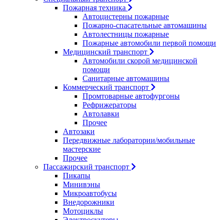
Пожарная техника
Автоцистерны пожарные
Пожарно-спасательные автомашины
Автолестницы пожарные
Пожарные автомобили первой помощи
Медицинский транспорт
Автомобили скорой медицинской
помощи
Санитарные автомашины
Коммерческий транспорт
Промтоварные автофургоны
Рефрижераторы
Автолавки
Прочее
Автозаки
Передвижные лаборатории/мобильные
мастерские
Прочее
Пассажирский транспорт
Пикапы
Минивэны
Микроавтобусы
Внедорожники
Мотоциклы
Электроскутеры