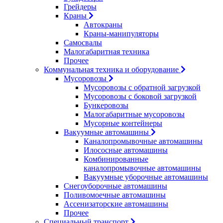
Грейдеры
Краны
Автокраны
Краны-манипуляторы
Самосвалы
Малогабаритная техника
Прочее
Коммунальная техника и оборудование
Мусоровозы
Мусоровозы с обратной загрузкой
Мусоровозы с боковой загрузкой
Бункеровозы
Малогабаритные мусоровозы
Мусорные контейнеры
Вакуумные автомашины
Каналопромывочные автомашины
Илососные автомашины
Комбинированные
каналопромывочные автомашины
Вакуумные уборочные автомашины
Снегоуборочные автомашины
Поливомоечные автомашины
Ассенизаторские автомашины
Прочее
Специальный транспорт