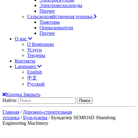
Электровелосипеды
Прочее
Сельскохозяйственная техника
Тракторы
Опрыскиватели
Прочее
О нас
О Компании
Услуги
Тендеры
Контакты
Languages
English
中文
Русский
Кнопка Закрыть
Найти:
Главная
/
Дорожно-строительная
техника
/
Бульдозеры
/ Бульдозер SEM816D Shandong
Engineering Machinery