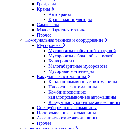
Грейдеры
Краны
Автокраны
Краны-манипуляторы
Самосвалы
Малогабаритная техника
Прочее
Коммунальная техника и оборудование
Мусоровозы
Мусоровозы с обратной загрузкой
Мусоровозы с боковой загрузкой
Бункеровозы
Малогабаритные мусоровозы
Мусорные контейнеры
Вакуумные автомашины
Каналопромывочные автомашины
Илососные автомашины
Комбинированные
каналопромывочные автомашины
Вакуумные уборочные автомашины
Снегоуборочные автомашины
Поливомоечные автомашины
Ассенизаторские автомашины
Прочее
Специальный транспорт