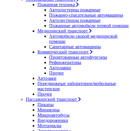
Пожарная техника
Автоцистерны пожарные
Пожарно-спасательные автомашины
Автолестницы пожарные
Пожарные автомобили первой помощи
Медицинский транспорт
Автомобили скорой медицинской
помощи
Санитарные автомашины
Коммерческий транспорт
Промтоварные автофургоны
Рефрижераторы
Автолавки
Прочее
Автозаки
Передвижные лаборатории/мобильные
мастерские
Прочее
Пассажирский транспорт
Пикапы
Минивэны
Микроавтобусы
Внедорожники
Мотоциклы
Электроскутеры