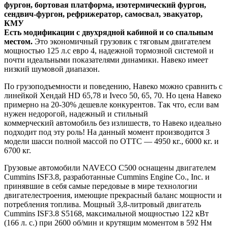
фургон, бортовая платформа, изотермический фургон,
сендвич-фургон, рефрижератор, самосвал, эвакуатор,
КМУ
Есть модификации с двухрядной кабиной и со спальным
местом.
Это экономичный грузовик с тяговым двигателем
мощностью 125 л.с евро 4, надежной тормозной системой и
почти идеальными показателями динамики. Навеко имеет
низкий шумовой диапазон.
По грузоподъемности и поведению, Навеко можно сравнить с
линейкой Хендай HD 65,78 и Iveco 50, 65, 70. Но цена Навеко
примерно на 20-30% дешевле конкурентов. Так что, если вам
нужен недорогой, надежный и стильный
коммерческий автомобиль без излишеств, то Навеко идеально
подходит под эту роль! На данный момент производится 3
модели шасси полной массой по ОТТС — 4950 кг., 6000 кг. и
6700 кг.
Грузовые автомобили NAVECO C500 оснащены двигателем
Cummins ISF3.8, разработанные Cummins Engine Co., Inc. и
принявшие в себя самые передовые в мире технологии
двигателестроения, имеющие прекрасный баланс мощности и
потребления топлива. Мощный 3,8-литровый двигатель
Cummins ISF3.8 S5168, максимальной мощностью 122 кВт
(166 л. с.) при 2600 об/мин и крутящим моментом в 592 Нм