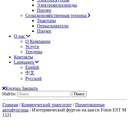
Электровелосипеды
Прочее
Сельскохозяйственная техника
Тракторы
Опрыскиватели
Прочее
О нас
О Компании
Услуги
Тендеры
Контакты
Languages
English
中文
Русский
Кнопка Закрыть
Найти:
Главная
/
Коммерческий транспорт
/
Промтоварные
автофургоны
/ Изотермический фургон на шасси Foton EST M
1221