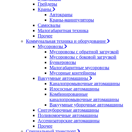
Грейдеры
Краны
Автокраны
Краны-манипуляторы
Самосвалы
Малогабаритная техника
Прочее
Коммунальная техника и оборудование
Мусоровозы
Мусоровозы с обратной загрузкой
Мусоровозы с боковой загрузкой
Бункеровозы
Малогабаритные мусоровозы
Мусорные контейнеры
Вакуумные автомашины
Каналопромывочные автомашины
Илососные автомашины
Комбинированные
каналопромывочные автомашины
Вакуумные уборочные автомашины
Снегоуборочные автомашины
Поливомоечные автомашины
Ассенизаторские автомашины
Прочее
Специальный транспорт