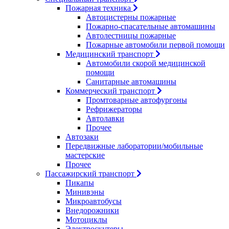
Пожарная техника
Автоцистерны пожарные
Пожарно-спасательные автомашины
Автолестницы пожарные
Пожарные автомобили первой помощи
Медицинский транспорт
Автомобили скорой медицинской
помощи
Санитарные автомашины
Коммерческий транспорт
Промтоварные автофургоны
Рефрижераторы
Автолавки
Прочее
Автозаки
Передвижные лаборатории/мобильные
мастерские
Прочее
Пассажирский транспорт
Пикапы
Минивэны
Микроавтобусы
Внедорожники
Мотоциклы
Электроскутеры