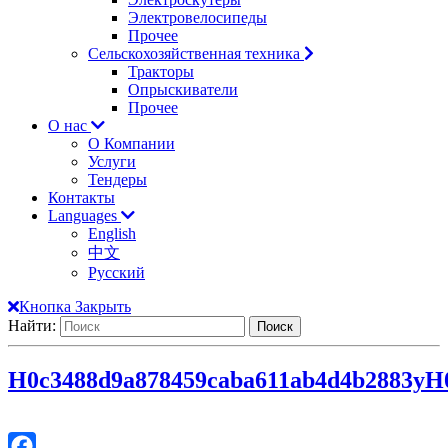
Электровелосипеды
Прочее
Сельскохозяйственная техника
Тракторы
Опрыскиватели
Прочее
О нас
О Компании
Услуги
Тендеры
Контакты
Languages
English
中文
Русский
Кнопка Закрыть
Найти:
H0c3488d9a878459caba611ab4d4b2883y
H