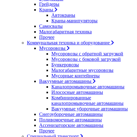
Грейдеры
Краны
Автокраны
Краны-манипуляторы
Самосвалы
Малогабаритная техника
Прочее
Коммунальная техника и оборудование
Мусоровозы
Мусоровозы с обратной загрузкой
Мусоровозы с боковой загрузкой
Бункеровозы
Малогабаритные мусоровозы
Мусорные контейнеры
Вакуумные автомашины
Каналопромывочные автомашины
Илососные автомашины
Комбинированные
каналопромывочные автомашины
Вакуумные уборочные автомашины
Снегоуборочные автомашины
Поливомоечные автомашины
Ассенизаторские автомашины
Прочее
Специальный транспорт