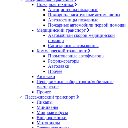
Пожарная техника
Автоцистерны пожарные
Пожарно-спасательные автомашины
Автолестницы пожарные
Пожарные автомобили первой помощи
Медицинский транспорт
Автомобили скорой медицинской
помощи
Санитарные автомашины
Коммерческий транспорт
Промтоварные автофургоны
Рефрижераторы
Автолавки
Прочее
Автозаки
Передвижные лаборатории/мобильные
мастерские
Прочее
Пассажирский транспорт
Пикапы
Минивэны
Микроавтобусы
Внедорожники
Мотоциклы
Электроскутеры