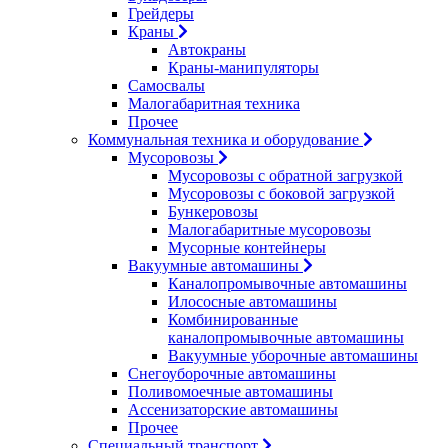
Грейдеры
Краны
Автокраны
Краны-манипуляторы
Самосвалы
Малогабаритная техника
Прочее
Коммунальная техника и оборудование
Мусоровозы
Мусоровозы с обратной загрузкой
Мусоровозы с боковой загрузкой
Бункеровозы
Малогабаритные мусоровозы
Мусорные контейнеры
Вакуумные автомашины
Каналопромывочные автомашины
Илососные автомашины
Комбинированные
каналопромывочные автомашины
Вакуумные уборочные автомашины
Снегоуборочные автомашины
Поливомоечные автомашины
Ассенизаторские автомашины
Прочее
Специальный транспорт