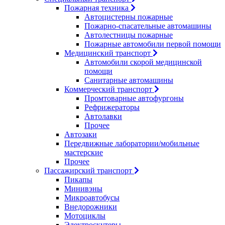
Пожарная техника
Автоцистерны пожарные
Пожарно-спасательные автомашины
Автолестницы пожарные
Пожарные автомобили первой помощи
Медицинский транспорт
Автомобили скорой медицинской
помощи
Санитарные автомашины
Коммерческий транспорт
Промтоварные автофургоны
Рефрижераторы
Автолавки
Прочее
Автозаки
Передвижные лаборатории/мобильные
мастерские
Прочее
Пассажирский транспорт
Пикапы
Минивэны
Микроавтобусы
Внедорожники
Мотоциклы
Электроскутеры