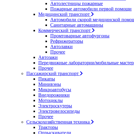
Автолестницы пожарные
Пожарные автомобили первой помощи
Медицинский транспорт
Автомобили скорой медицинской помо
Санитарные автомашины
Коммерческий транспорт
Промтоварные автофургоны
Рефрижераторы
Автолавки
Прочее
Автозаки
Передвижные лаборатории/мобильные мастер
Прочее
Пассажирский транспорт
Пикапы
Минивэны
Микроавтобусы
Внедорожники
Мотоциклы
Электроскутеры
Электровелосипеды
Прочее
Сельскохозяйственная техника
Тракторы
Опрыскиватели