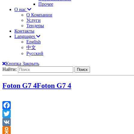
Прочее
О нас
О Компании
Услуги
Тендеры
Контакты
Languages
English
中文
Русский
Кнопка Закрыть
Найти:
Foton G7 4
Foton G7 4
Facebook
Twitter
VK