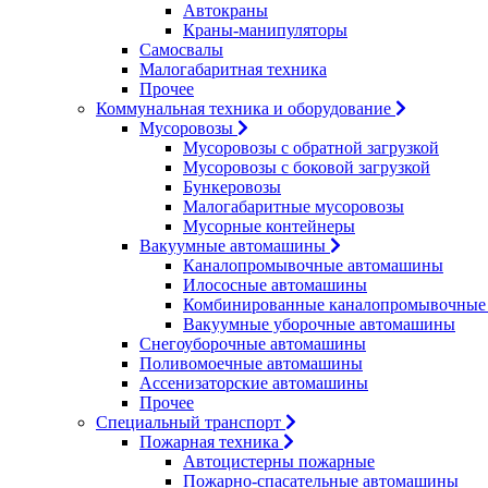
Автокраны
Краны-манипуляторы
Самосвалы
Малогабаритная техника
Прочее
Коммунальная техника и оборудование
Мусоровозы
Мусоровозы с обратной загрузкой
Мусоровозы с боковой загрузкой
Бункеровозы
Малогабаритные мусоровозы
Мусорные контейнеры
Вакуумные автомашины
Каналопромывочные автомашины
Илососные автомашины
Комбинированные каналопромывочные
Вакуумные уборочные автомашины
Снегоуборочные автомашины
Поливомоечные автомашины
Ассенизаторские автомашины
Прочее
Специальный транспорт
Пожарная техника
Автоцистерны пожарные
Пожарно-спасательные автомашины