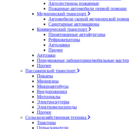
Автолестницы пожарные
Пожарные автомобили первой помощи
Медицинский транспорт
Автомобили скорой медицинской помо
Санитарные автомашины
Коммерческий транспорт
Промтоварные автофургоны
Рефрижераторы
Автолавки
Прочее
Автозаки
Передвижные лаборатории/мобильные мастер
Прочее
Пассажирский транспорт
Пикапы
Минивэны
Микроавтобусы
Внедорожники
Мотоциклы
Электроскутеры
Электровелосипеды
Прочее
Сельскохозяйственная техника
Тракторы
Опрыскиватели