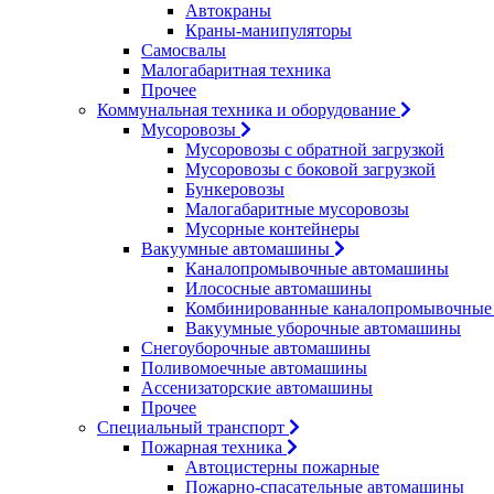
Автокраны
Краны-манипуляторы
Самосвалы
Малогабаритная техника
Прочее
Коммунальная техника и оборудование
Мусоровозы
Мусоровозы с обратной загрузкой
Мусоровозы с боковой загрузкой
Бункеровозы
Малогабаритные мусоровозы
Мусорные контейнеры
Вакуумные автомашины
Каналопромывочные автомашины
Илососные автомашины
Комбинированные каналопромывочные
Вакуумные уборочные автомашины
Снегоуборочные автомашины
Поливомоечные автомашины
Ассенизаторские автомашины
Прочее
Специальный транспорт
Пожарная техника
Автоцистерны пожарные
Пожарно-спасательные автомашины