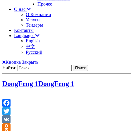
Прочее
О нас
О Компании
Услуги
Тендеры
Контакты
Languages
English
中文
Русский
Кнопка Закрыть
Найти:
DongFeng 1
DongFeng 1
Facebook
Twitter
VK