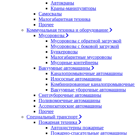
Автокраны
Краны-манипуляторы
Самосвалы
Малогабаритная техника
Прочее
Коммунальная техника и оборудование
Мусоровозы
Мусоровозы с обратной загрузкой
Мусоровозы с боковой загрузкой
Бункеровозы
Малогабаритные мусоровозы
Мусорные контейнеры
Вакуумные автомашины
Каналопромывочные автомашины
Илососные автомашины
Комбинированные каналопромывочные
Вакуумные уборочные автомашины
Снегоуборочные автомашины
Поливомоечные автомашины
Ассенизаторские автомашины
Прочее
Специальный транспорт
Пожарная техника
Автоцистерны пожарные
Пожарно-спасательные автомашины