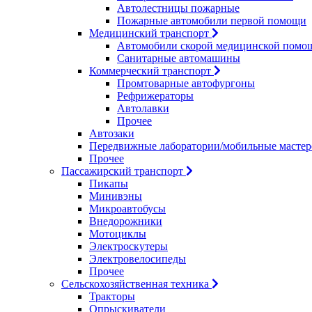
Автолестницы пожарные
Пожарные автомобили первой помощи
Медицинский транспорт
Автомобили скорой медицинской помо
Санитарные автомашины
Коммерческий транспорт
Промтоварные автофургоны
Рефрижераторы
Автолавки
Прочее
Автозаки
Передвижные лаборатории/мобильные мастер
Прочее
Пассажирский транспорт
Пикапы
Минивэны
Микроавтобусы
Внедорожники
Мотоциклы
Электроскутеры
Электровелосипеды
Прочее
Сельскохозяйственная техника
Тракторы
Опрыскиватели