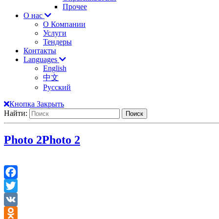
Прочее
О нас
О Компании
Услуги
Тендеры
Контакты
Languages
English
中文
Русский
Кнопка Закрыть
Найти:
Photo 2
Photo 2
Facebook
Twitter
VK