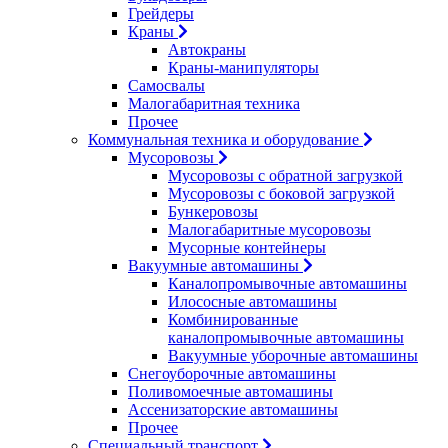
Грейдеры
Краны
Автокраны
Краны-манипуляторы
Самосвалы
Малогабаритная техника
Прочее
Коммунальная техника и оборудование
Мусоровозы
Мусоровозы с обратной загрузкой
Мусоровозы с боковой загрузкой
Бункеровозы
Малогабаритные мусоровозы
Мусорные контейнеры
Вакуумные автомашины
Каналопромывочные автомашины
Илососные автомашины
Комбинированные
каналопромывочные автомашины
Вакуумные уборочные автомашины
Снегоуборочные автомашины
Поливомоечные автомашины
Ассенизаторские автомашины
Прочее
Специальный транспорт