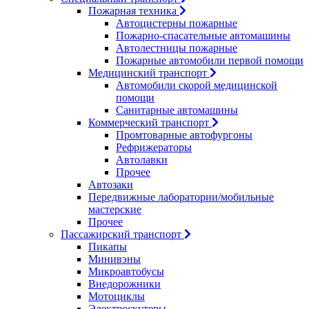
Пожарная техника
Автоцистерны пожарные
Пожарно-спасательные автомашины
Автолестницы пожарные
Пожарные автомобили первой помощи
Медицинский транспорт
Автомобили скорой медицинской
помощи
Санитарные автомашины
Коммерческий транспорт
Промтоварные автофургоны
Рефрижераторы
Автолавки
Прочее
Автозаки
Передвижные лаборатории/мобильные
мастерские
Прочее
Пассажирский транспорт
Пикапы
Минивэны
Микроавтобусы
Внедорожники
Мотоциклы
Электроскутеры