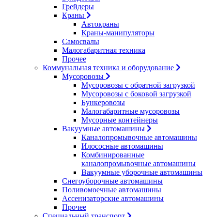
Грейдеры
Краны
Автокраны
Краны-манипуляторы
Самосвалы
Малогабаритная техника
Прочее
Коммунальная техника и оборудование
Мусоровозы
Мусоровозы с обратной загрузкой
Мусоровозы с боковой загрузкой
Бункеровозы
Малогабаритные мусоровозы
Мусорные контейнеры
Вакуумные автомашины
Каналопромывочные автомашины
Илососные автомашины
Комбинированные
каналопромывочные автомашины
Вакуумные уборочные автомашины
Снегоуборочные автомашины
Поливомоечные автомашины
Ассенизаторские автомашины
Прочее
Специальный транспорт