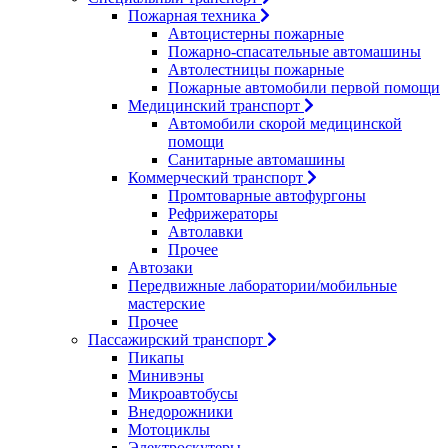
Пожарная техника
Автоцистерны пожарные
Пожарно-спасательные автомашины
Автолестницы пожарные
Пожарные автомобили первой помощи
Медицинский транспорт
Автомобили скорой медицинской
помощи
Санитарные автомашины
Коммерческий транспорт
Промтоварные автофургоны
Рефрижераторы
Автолавки
Прочее
Автозаки
Передвижные лаборатории/мобильные
мастерские
Прочее
Пассажирский транспорт
Пикапы
Минивэны
Микроавтобусы
Внедорожники
Мотоциклы
Электроскутеры