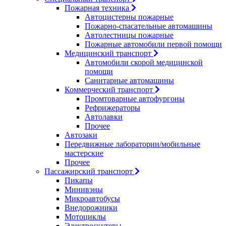
Пожарная техника
Автоцистерны пожарные
Пожарно-спасательные автомашины
Автолестницы пожарные
Пожарные автомобили первой помощи
Медицинский транспорт
Автомобили скорой медицинской
помощи
Санитарные автомашины
Коммерческий транспорт
Промтоварные автофургоны
Рефрижераторы
Автолавки
Прочее
Автозаки
Передвижные лаборатории/мобильные
мастерские
Прочее
Пассажирский транспорт
Пикапы
Минивэны
Микроавтобусы
Внедорожники
Мотоциклы
Электроскутеры