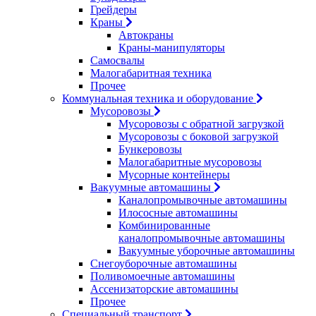
Грейдеры
Краны
Автокраны
Краны-манипуляторы
Самосвалы
Малогабаритная техника
Прочее
Коммунальная техника и оборудование
Мусоровозы
Мусоровозы с обратной загрузкой
Мусоровозы с боковой загрузкой
Бункеровозы
Малогабаритные мусоровозы
Мусорные контейнеры
Вакуумные автомашины
Каналопромывочные автомашины
Илососные автомашины
Комбинированные
каналопромывочные автомашины
Вакуумные уборочные автомашины
Снегоуборочные автомашины
Поливомоечные автомашины
Ассенизаторские автомашины
Прочее
Специальный транспорт