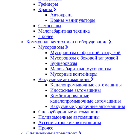
Грейдеры
Краны
Автокраны
Краны-манипуляторы
Самосвалы
Малогабаритная техника
Прочее
Коммунальная техника и оборудование
Мусоровозы
Мусоровозы с обратной загрузкой
Мусоровозы с боковой загрузкой
Бункеровозы
Малогабаритные мусоровозы
Мусорные контейнеры
Вакуумные автомашины
Каналопромывочные автомашины
Илососные автомашины
Комбинированные
каналопромывочные автомашины
Вакуумные уборочные автомашины
Снегоуборочные автомашины
Поливомоечные автомашины
Ассенизаторские автомашины
Прочее
Специальный транспорт