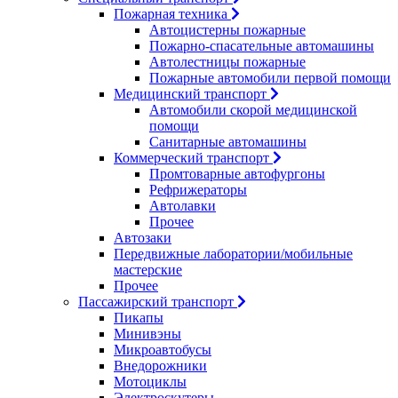
Пожарная техника
Автоцистерны пожарные
Пожарно-спасательные автомашины
Автолестницы пожарные
Пожарные автомобили первой помощи
Медицинский транспорт
Автомобили скорой медицинской
помощи
Санитарные автомашины
Коммерческий транспорт
Промтоварные автофургоны
Рефрижераторы
Автолавки
Прочее
Автозаки
Передвижные лаборатории/мобильные
мастерские
Прочее
Пассажирский транспорт
Пикапы
Минивэны
Микроавтобусы
Внедорожники
Мотоциклы
Электроскутеры