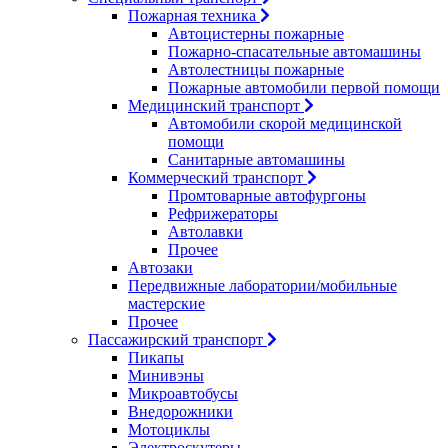
Пожарная техника
Автоцистерны пожарные
Пожарно-спасательные автомашины
Автолестницы пожарные
Пожарные автомобили первой помощи
Медицинский транспорт
Автомобили скорой медицинской
помощи
Санитарные автомашины
Коммерческий транспорт
Промтоварные автофургоны
Рефрижераторы
Автолавки
Прочее
Автозаки
Передвижные лаборатории/мобильные
мастерские
Прочее
Пассажирский транспорт
Пикапы
Минивэны
Микроавтобусы
Внедорожники
Мотоциклы
Электроскутеры