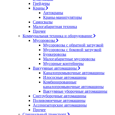
Грейдеры
Краны
Автокраны
Краны-манипуляторы
Самосвалы
Малогабаритная техника
Прочее
Коммунальная техника и оборудование
Мусоровозы
Мусоровозы с обратной загрузкой
Мусоровозы с боковой загрузкой
Бункеровозы
Малогабаритные мусоровозы
Мусорные контейнеры
Вакуумные автомашины
Каналопромывочные автомашины
Илососные автомашины
Комбинированные
каналопромывочные автомашины
Вакуумные уборочные автомашины
Снегоуборочные автомашины
Поливомоечные автомашины
Ассенизаторские автомашины
Прочее
Специальный транспорт