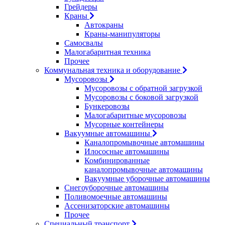
Грейдеры
Краны
Автокраны
Краны-манипуляторы
Самосвалы
Малогабаритная техника
Прочее
Коммунальная техника и оборудование
Мусоровозы
Мусоровозы с обратной загрузкой
Мусоровозы с боковой загрузкой
Бункеровозы
Малогабаритные мусоровозы
Мусорные контейнеры
Вакуумные автомашины
Каналопромывочные автомашины
Илососные автомашины
Комбинированные
каналопромывочные автомашины
Вакуумные уборочные автомашины
Снегоуборочные автомашины
Поливомоечные автомашины
Ассенизаторские автомашины
Прочее
Специальный транспорт