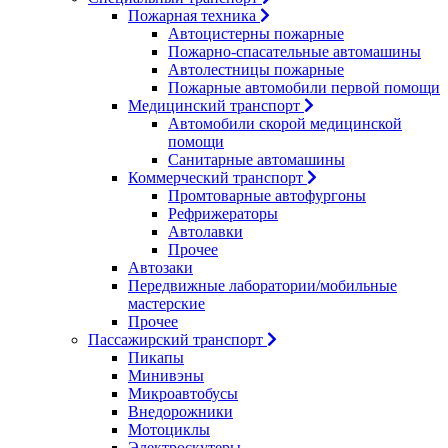
Пожарная техника
Автоцистерны пожарные
Пожарно-спасательные автомашины
Автолестницы пожарные
Пожарные автомобили первой помощи
Медицинский транспорт
Автомобили скорой медицинской
помощи
Санитарные автомашины
Коммерческий транспорт
Промтоварные автофургоны
Рефрижераторы
Автолавки
Прочее
Автозаки
Передвижные лаборатории/мобильные
мастерские
Прочее
Пассажирский транспорт
Пикапы
Минивэны
Микроавтобусы
Внедорожники
Мотоциклы
Электроскутеры