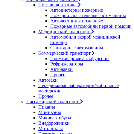
Пожарная техника
Автоцистерны пожарные
Пожарно-спасательные автомашины
Автолестницы пожарные
Пожарные автомобили первой помощи
Медицинский транспорт
Автомобили скорой медицинской
помощи
Санитарные автомашины
Коммерческий транспорт
Промтоварные автофургоны
Рефрижераторы
Автолавки
Прочее
Автозаки
Передвижные лаборатории/мобильные
мастерские
Прочее
Пассажирский транспорт
Пикапы
Минивэны
Микроавтобусы
Внедорожники
Мотоциклы
Электроскутеры