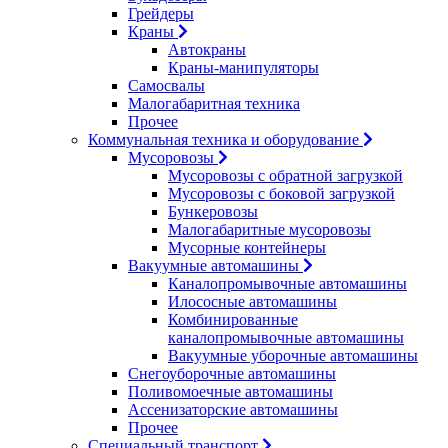
Грейдеры
Краны
Автокраны
Краны-манипуляторы
Самосвалы
Малогабаритная техника
Прочее
Коммунальная техника и оборудование
Мусоровозы
Мусоровозы с обратной загрузкой
Мусоровозы с боковой загрузкой
Бункеровозы
Малогабаритные мусоровозы
Мусорные контейнеры
Вакуумные автомашины
Каналопромывочные автомашины
Илососные автомашины
Комбинированные
каналопромывочные автомашины
Вакуумные уборочные автомашины
Снегоуборочные автомашины
Поливомоечные автомашины
Ассенизаторские автомашины
Прочее
Специальный транспорт