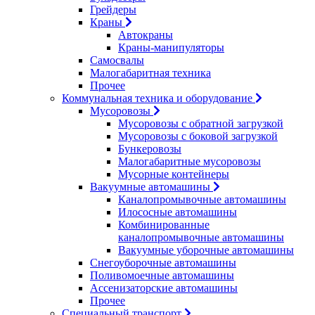
Грейдеры
Краны
Автокраны
Краны-манипуляторы
Самосвалы
Малогабаритная техника
Прочее
Коммунальная техника и оборудование
Мусоровозы
Мусоровозы с обратной загрузкой
Мусоровозы с боковой загрузкой
Бункеровозы
Малогабаритные мусоровозы
Мусорные контейнеры
Вакуумные автомашины
Каналопромывочные автомашины
Илососные автомашины
Комбинированные
каналопромывочные автомашины
Вакуумные уборочные автомашины
Снегоуборочные автомашины
Поливомоечные автомашины
Ассенизаторские автомашины
Прочее
Специальный транспорт