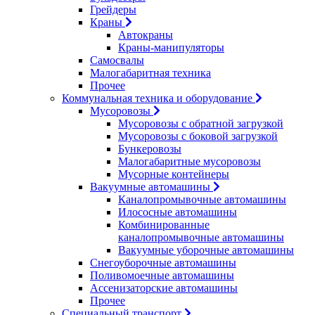
Грейдеры
Краны
Автокраны
Краны-манипуляторы
Самосвалы
Малогабаритная техника
Прочее
Коммунальная техника и оборудование
Мусоровозы
Мусоровозы с обратной загрузкой
Мусоровозы с боковой загрузкой
Бункеровозы
Малогабаритные мусоровозы
Мусорные контейнеры
Вакуумные автомашины
Каналопромывочные автомашины
Илососные автомашины
Комбинированные
каналопромывочные автомашины
Вакуумные уборочные автомашины
Снегоуборочные автомашины
Поливомоечные автомашины
Ассенизаторские автомашины
Прочее
Специальный транспорт