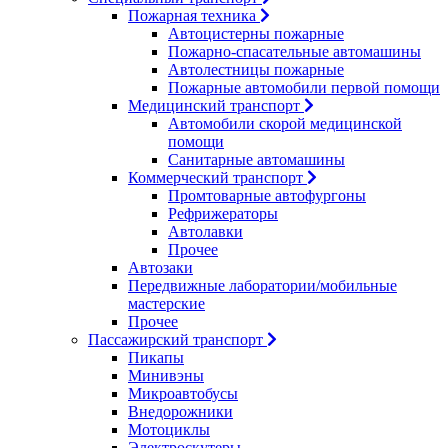
Пожарная техника
Автоцистерны пожарные
Пожарно-спасательные автомашины
Автолестницы пожарные
Пожарные автомобили первой помощи
Медицинский транспорт
Автомобили скорой медицинской
помощи
Санитарные автомашины
Коммерческий транспорт
Промтоварные автофургоны
Рефрижераторы
Автолавки
Прочее
Автозаки
Передвижные лаборатории/мобильные
мастерские
Прочее
Пассажирский транспорт
Пикапы
Минивэны
Микроавтобусы
Внедорожники
Мотоциклы
Электроскутеры