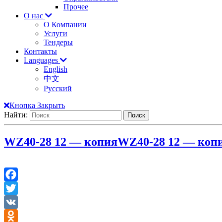
Прочее
О нас
О Компании
Услуги
Тендеры
Контакты
Languages
English
中文
Русский
Кнопка Закрыть
Найти:
WZ40-28 12 — копия
WZ40-28 12 — коп
Facebook
Twitter
VK