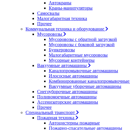
Автокраны
Краны-манипуляторы
Самосвалы
Малогабаритная техника
Прочее
Коммунальная техника и оборудование
Мусоровозы
Мусоровозы с обратной загрузкой
Мусоровозы с боковой загрузкой
Бункеровозы
Малогабаритные мусоровозы
Мусорные контейнеры
Вакуумные автомашины
Каналопромывочные автомашины
Илососные автомашины
Комбинированные каналопромывочные
Вакуумные уборочные автомашины
Снегоуборочные автомашины
Поливомоечные автомашины
Ассенизаторские автомашины
Прочее
Специальный транспорт
Пожарная техника
Автоцистерны пожарные
Пожарно-спасательные автомашины