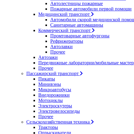
Автолестницы пожарные
Пожарные автомобили первой помощи
Медицинский транспорт
Автомобили скорой медицинской помо
Санитарные автомашины
Коммерческий транспорт
Промтоварные автофургоны
Рефрижераторы
Автолавки
Прочее
Автозаки
Передвижные лаборатории/мобильные мастер
Прочее
Пассажирский транспорт
Пикапы
Минивэны
Микроавтобусы
Внедорожники
Мотоциклы
Электроскутеры
Электровелосипеды
Прочее
Сельскохозяйственная техника
Тракторы
Опрыскиватели