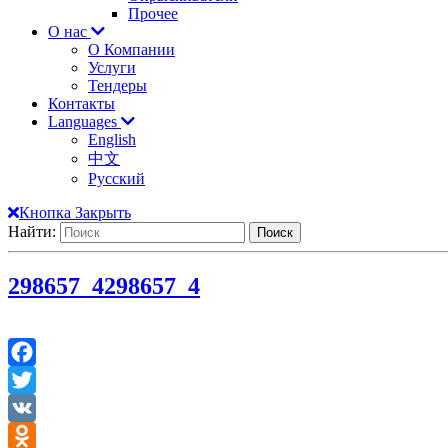
Прочее
О нас
О Компании
Услуги
Тендеры
Контакты
Languages
English
中文
Русский
Кнопка Закрыть
Найти:
298657_4
298657_4
Facebook
Twitter
VK