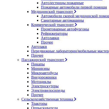
Автолестницы пожарные
Пожарные автомобили первой помощи
Медицинский транспорт
Автомобили скорой медицинской помо
Санитарные автомашины
Коммерческий транспорт
Промтоварные автофургоны
Рефрижераторы
Автолавки
Прочее
Автозаки
Передвижные лаборатории/мобильные мастер
Прочее
Пассажирский транспорт
Пикапы
Минивэны
Микроавтобусы
Внедорожники
Мотоциклы
Электроскутеры
Электровелосипеды
Прочее
Сельскохозяйственная техника
Тракторы
Опрыскиватели