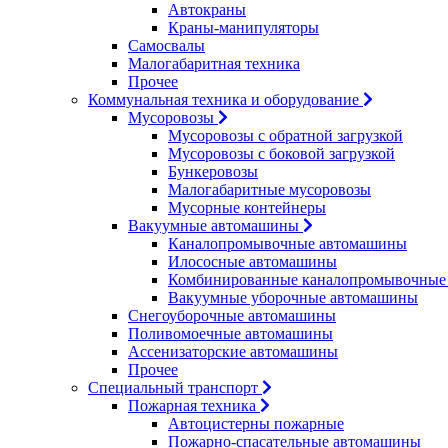
Автокраны
Краны-манипуляторы
Самосвалы
Малогабаритная техника
Прочее
Коммунальная техника и оборудование
Мусоровозы
Мусоровозы с обратной загрузкой
Мусоровозы с боковой загрузкой
Бункеровозы
Малогабаритные мусоровозы
Мусорные контейнеры
Вакуумные автомашины
Каналопромывочные автомашины
Илососные автомашины
Комбинированные каналопромывочные
Вакуумные уборочные автомашины
Снегоуборочные автомашины
Поливомоечные автомашины
Ассенизаторские автомашины
Прочее
Специальный транспорт
Пожарная техника
Автоцистерны пожарные
Пожарно-спасательные автомашины