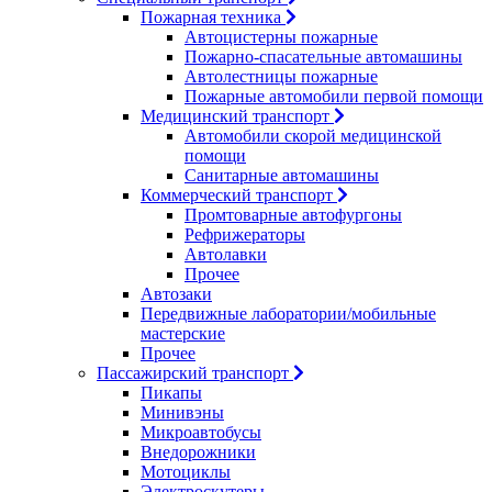
Пожарная техника
Автоцистерны пожарные
Пожарно-спасательные автомашины
Автолестницы пожарные
Пожарные автомобили первой помощи
Медицинский транспорт
Автомобили скорой медицинской
помощи
Санитарные автомашины
Коммерческий транспорт
Промтоварные автофургоны
Рефрижераторы
Автолавки
Прочее
Автозаки
Передвижные лаборатории/мобильные
мастерские
Прочее
Пассажирский транспорт
Пикапы
Минивэны
Микроавтобусы
Внедорожники
Мотоциклы
Электроскутеры