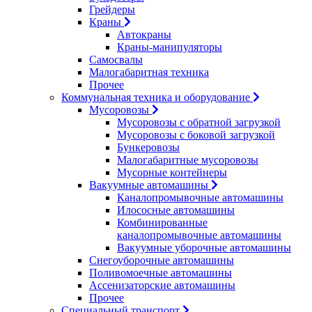
Грейдеры
Краны
Автокраны
Краны-манипуляторы
Самосвалы
Малогабаритная техника
Прочее
Коммунальная техника и оборудование
Мусоровозы
Мусоровозы с обратной загрузкой
Мусоровозы с боковой загрузкой
Бункеровозы
Малогабаритные мусоровозы
Мусорные контейнеры
Вакуумные автомашины
Каналопромывочные автомашины
Илососные автомашины
Комбинированные
каналопромывочные автомашины
Вакуумные уборочные автомашины
Снегоуборочные автомашины
Поливомоечные автомашины
Ассенизаторские автомашины
Прочее
Специальный транспорт