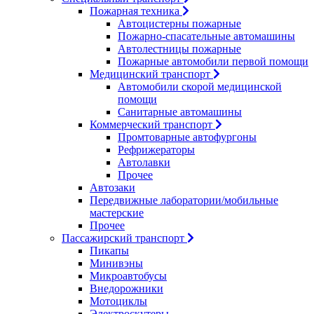
Пожарная техника
Автоцистерны пожарные
Пожарно-спасательные автомашины
Автолестницы пожарные
Пожарные автомобили первой помощи
Медицинский транспорт
Автомобили скорой медицинской
помощи
Санитарные автомашины
Коммерческий транспорт
Промтоварные автофургоны
Рефрижераторы
Автолавки
Прочее
Автозаки
Передвижные лаборатории/мобильные
мастерские
Прочее
Пассажирский транспорт
Пикапы
Минивэны
Микроавтобусы
Внедорожники
Мотоциклы
Электроскутеры