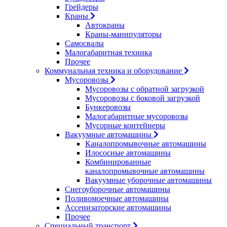
Грейдеры
Краны
Автокраны
Краны-манипуляторы
Самосвалы
Малогабаритная техника
Прочее
Коммунальная техника и оборудование
Мусоровозы
Мусоровозы с обратной загрузкой
Мусоровозы с боковой загрузкой
Бункеровозы
Малогабаритные мусоровозы
Мусорные контейнеры
Вакуумные автомашины
Каналопромывочные автомашины
Илососные автомашины
Комбинированные
каналопромывочные автомашины
Вакуумные уборочные автомашины
Снегоуборочные автомашины
Поливомоечные автомашины
Ассенизаторские автомашины
Прочее
Специальный транспорт