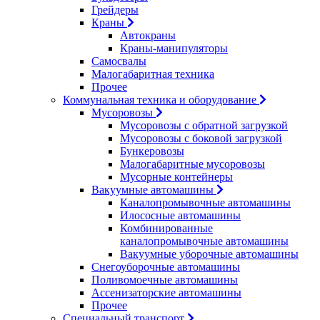
Грейдеры
Краны
Автокраны
Краны-манипуляторы
Самосвалы
Малогабаритная техника
Прочее
Коммунальная техника и оборудование
Мусоровозы
Мусоровозы с обратной загрузкой
Мусоровозы с боковой загрузкой
Бункеровозы
Малогабаритные мусоровозы
Мусорные контейнеры
Вакуумные автомашины
Каналопромывочные автомашины
Илососные автомашины
Комбинированные
каналопромывочные автомашины
Вакуумные уборочные автомашины
Снегоуборочные автомашины
Поливомоечные автомашины
Ассенизаторские автомашины
Прочее
Специальный транспорт