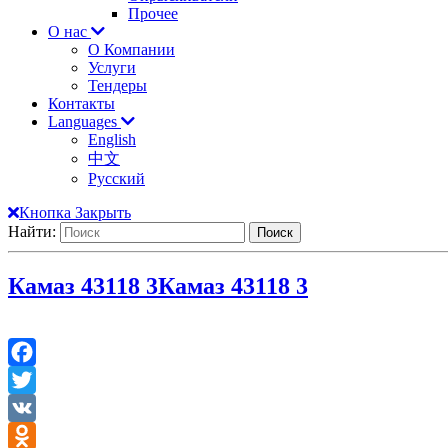
Прочее
О нас
О Компании
Услуги
Тендеры
Контакты
Languages
English
中文
Русский
Кнопка Закрыть
Найти:
Камаз 43118 3
Камаз 43118 3
Facebook
Twitter
VK