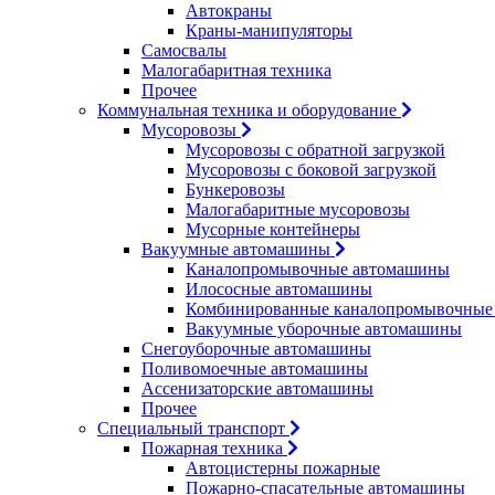
Автокраны
Краны-манипуляторы
Самосвалы
Малогабаритная техника
Прочее
Коммунальная техника и оборудование
Мусоровозы
Мусоровозы с обратной загрузкой
Мусоровозы с боковой загрузкой
Бункеровозы
Малогабаритные мусоровозы
Мусорные контейнеры
Вакуумные автомашины
Каналопромывочные автомашины
Илососные автомашины
Комбинированные каналопромывочные
Вакуумные уборочные автомашины
Снегоуборочные автомашины
Поливомоечные автомашины
Ассенизаторские автомашины
Прочее
Специальный транспорт
Пожарная техника
Автоцистерны пожарные
Пожарно-спасательные автомашины