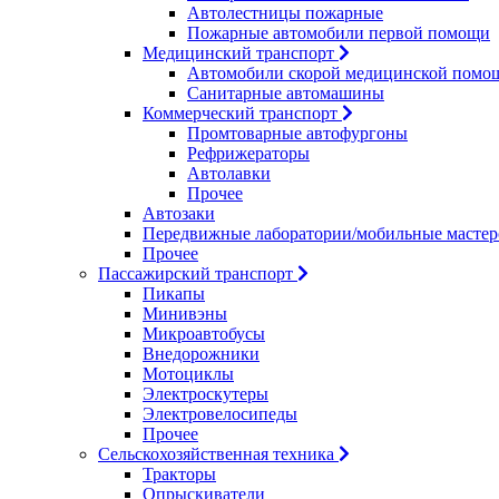
Автолестницы пожарные
Пожарные автомобили первой помощи
Медицинский транспорт
Автомобили скорой медицинской помо
Санитарные автомашины
Коммерческий транспорт
Промтоварные автофургоны
Рефрижераторы
Автолавки
Прочее
Автозаки
Передвижные лаборатории/мобильные мастер
Прочее
Пассажирский транспорт
Пикапы
Минивэны
Микроавтобусы
Внедорожники
Мотоциклы
Электроскутеры
Электровелосипеды
Прочее
Сельскохозяйственная техника
Тракторы
Опрыскиватели