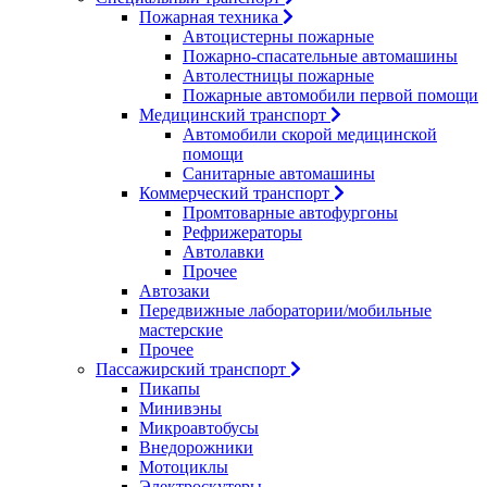
Пожарная техника
Автоцистерны пожарные
Пожарно-спасательные автомашины
Автолестницы пожарные
Пожарные автомобили первой помощи
Медицинский транспорт
Автомобили скорой медицинской
помощи
Санитарные автомашины
Коммерческий транспорт
Промтоварные автофургоны
Рефрижераторы
Автолавки
Прочее
Автозаки
Передвижные лаборатории/мобильные
мастерские
Прочее
Пассажирский транспорт
Пикапы
Минивэны
Микроавтобусы
Внедорожники
Мотоциклы
Электроскутеры