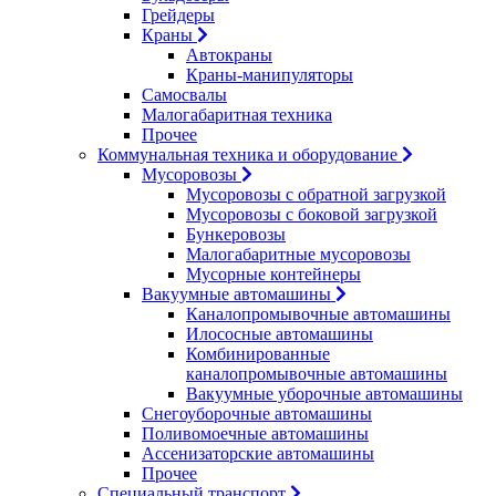
Грейдеры
Краны
Автокраны
Краны-манипуляторы
Самосвалы
Малогабаритная техника
Прочее
Коммунальная техника и оборудование
Мусоровозы
Мусоровозы с обратной загрузкой
Мусоровозы с боковой загрузкой
Бункеровозы
Малогабаритные мусоровозы
Мусорные контейнеры
Вакуумные автомашины
Каналопромывочные автомашины
Илососные автомашины
Комбинированные
каналопромывочные автомашины
Вакуумные уборочные автомашины
Снегоуборочные автомашины
Поливомоечные автомашины
Ассенизаторские автомашины
Прочее
Специальный транспорт