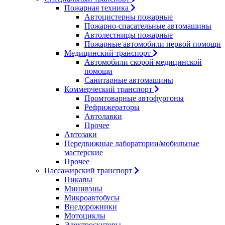
Пожарная техника
Автоцистерны пожарные
Пожарно-спасательные автомашины
Автолестницы пожарные
Пожарные автомобили первой помощи
Медицинский транспорт
Автомобили скорой медицинской
помощи
Санитарные автомашины
Коммерческий транспорт
Промтоварные автофургоны
Рефрижераторы
Автолавки
Прочее
Автозаки
Передвижные лаборатории/мобильные
мастерские
Прочее
Пассажирский транспорт
Пикапы
Минивэны
Микроавтобусы
Внедорожники
Мотоциклы
Электроскутеры