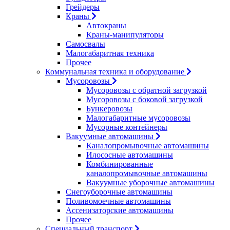
Грейдеры
Краны
Автокраны
Краны-манипуляторы
Самосвалы
Малогабаритная техника
Прочее
Коммунальная техника и оборудование
Мусоровозы
Мусоровозы с обратной загрузкой
Мусоровозы с боковой загрузкой
Бункеровозы
Малогабаритные мусоровозы
Мусорные контейнеры
Вакуумные автомашины
Каналопромывочные автомашины
Илососные автомашины
Комбинированные
каналопромывочные автомашины
Вакуумные уборочные автомашины
Снегоуборочные автомашины
Поливомоечные автомашины
Ассенизаторские автомашины
Прочее
Специальный транспорт