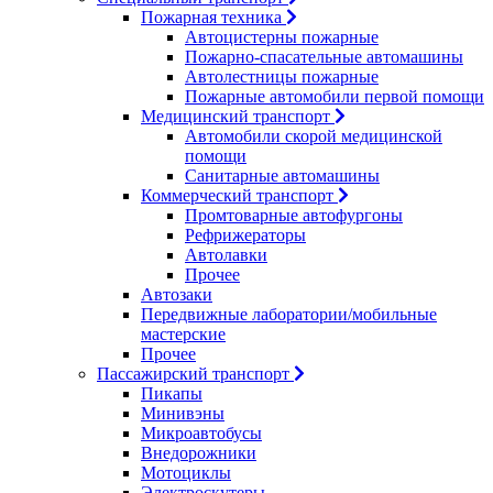
Пожарная техника
Автоцистерны пожарные
Пожарно-спасательные автомашины
Автолестницы пожарные
Пожарные автомобили первой помощи
Медицинский транспорт
Автомобили скорой медицинской
помощи
Санитарные автомашины
Коммерческий транспорт
Промтоварные автофургоны
Рефрижераторы
Автолавки
Прочее
Автозаки
Передвижные лаборатории/мобильные
мастерские
Прочее
Пассажирский транспорт
Пикапы
Минивэны
Микроавтобусы
Внедорожники
Мотоциклы
Электроскутеры