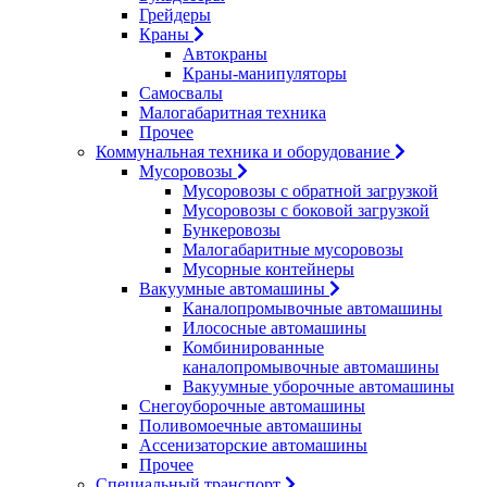
Грейдеры
Краны
Автокраны
Краны-манипуляторы
Самосвалы
Малогабаритная техника
Прочее
Коммунальная техника и оборудование
Мусоровозы
Мусоровозы с обратной загрузкой
Мусоровозы с боковой загрузкой
Бункеровозы
Малогабаритные мусоровозы
Мусорные контейнеры
Вакуумные автомашины
Каналопромывочные автомашины
Илососные автомашины
Комбинированные
каналопромывочные автомашины
Вакуумные уборочные автомашины
Снегоуборочные автомашины
Поливомоечные автомашины
Ассенизаторские автомашины
Прочее
Специальный транспорт