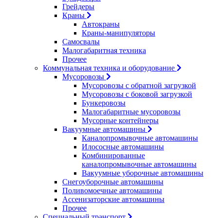
Грейдеры
Краны
Автокраны
Краны-манипуляторы
Самосвалы
Малогабаритная техника
Прочее
Коммунальная техника и оборудование
Мусоровозы
Мусоровозы с обратной загрузкой
Мусоровозы с боковой загрузкой
Бункеровозы
Малогабаритные мусоровозы
Мусорные контейнеры
Вакуумные автомашины
Каналопромывочные автомашины
Илососные автомашины
Комбинированные
каналопромывочные автомашины
Вакуумные уборочные автомашины
Снегоуборочные автомашины
Поливомоечные автомашины
Ассенизаторские автомашины
Прочее
Специальный транспорт