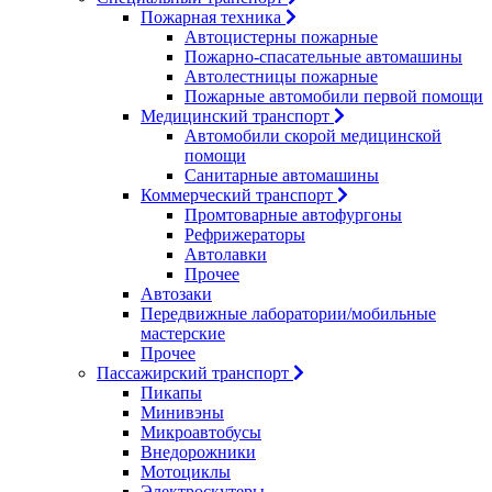
Пожарная техника
Автоцистерны пожарные
Пожарно-спасательные автомашины
Автолестницы пожарные
Пожарные автомобили первой помощи
Медицинский транспорт
Автомобили скорой медицинской
помощи
Санитарные автомашины
Коммерческий транспорт
Промтоварные автофургоны
Рефрижераторы
Автолавки
Прочее
Автозаки
Передвижные лаборатории/мобильные
мастерские
Прочее
Пассажирский транспорт
Пикапы
Минивэны
Микроавтобусы
Внедорожники
Мотоциклы
Электроскутеры