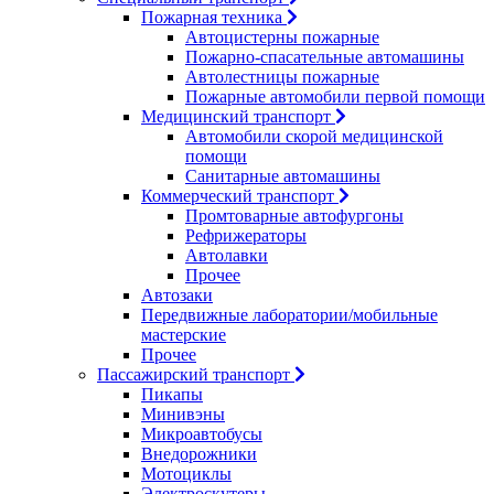
Пожарная техника
Автоцистерны пожарные
Пожарно-спасательные автомашины
Автолестницы пожарные
Пожарные автомобили первой помощи
Медицинский транспорт
Автомобили скорой медицинской
помощи
Санитарные автомашины
Коммерческий транспорт
Промтоварные автофургоны
Рефрижераторы
Автолавки
Прочее
Автозаки
Передвижные лаборатории/мобильные
мастерские
Прочее
Пассажирский транспорт
Пикапы
Минивэны
Микроавтобусы
Внедорожники
Мотоциклы
Электроскутеры