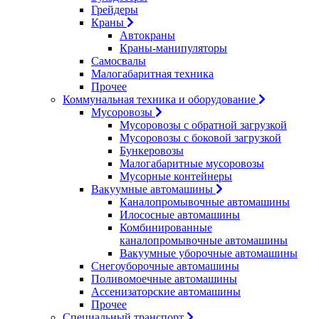
Грейдеры
Краны
Автокраны
Краны-манипуляторы
Самосвалы
Малогабаритная техника
Прочее
Коммунальная техника и оборудование
Мусоровозы
Мусоровозы с обратной загрузкой
Мусоровозы с боковой загрузкой
Бункеровозы
Малогабаритные мусоровозы
Мусорные контейнеры
Вакуумные автомашины
Каналопромывочные автомашины
Илососные автомашины
Комбинированные
каналопромывочные автомашины
Вакуумные уборочные автомашины
Снегоуборочные автомашины
Поливомоечные автомашины
Ассенизаторские автомашины
Прочее
Специальный транспорт