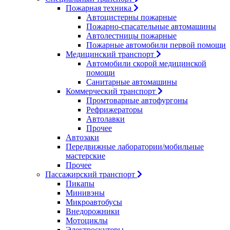
Пожарная техника
Автоцистерны пожарные
Пожарно-спасательные автомашины
Автолестницы пожарные
Пожарные автомобили первой помощи
Медицинский транспорт
Автомобили скорой медицинской
помощи
Санитарные автомашины
Коммерческий транспорт
Промтоварные автофургоны
Рефрижераторы
Автолавки
Прочее
Автозаки
Передвижные лаборатории/мобильные
мастерские
Прочее
Пассажирский транспорт
Пикапы
Минивэны
Микроавтобусы
Внедорожники
Мотоциклы
Электроскутеры