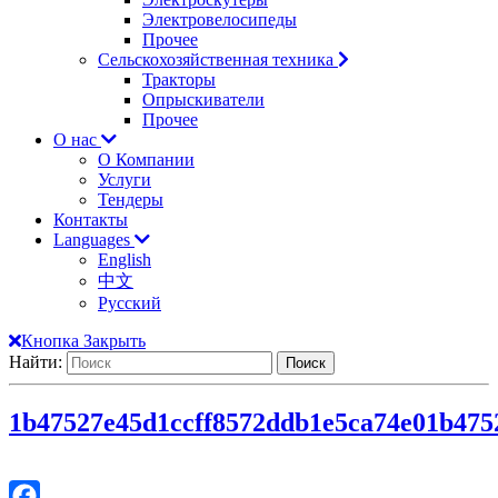
Электровелосипеды
Прочее
Сельскохозяйственная техника
Тракторы
Опрыскиватели
Прочее
О нас
О Компании
Услуги
Тендеры
Контакты
Languages
English
中文
Русский
Кнопка Закрыть
Найти:
1b47527e45d1ccff8572ddb1e5ca74e0
1b475