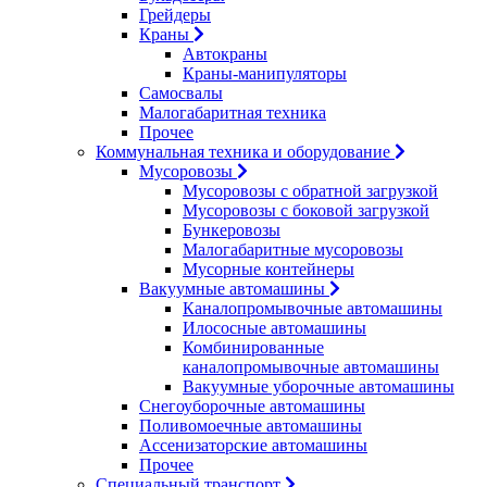
Грейдеры
Краны
Автокраны
Краны-манипуляторы
Самосвалы
Малогабаритная техника
Прочее
Коммунальная техника и оборудование
Мусоровозы
Мусоровозы с обратной загрузкой
Мусоровозы с боковой загрузкой
Бункеровозы
Малогабаритные мусоровозы
Мусорные контейнеры
Вакуумные автомашины
Каналопромывочные автомашины
Илососные автомашины
Комбинированные
каналопромывочные автомашины
Вакуумные уборочные автомашины
Снегоуборочные автомашины
Поливомоечные автомашины
Ассенизаторские автомашины
Прочее
Специальный транспорт