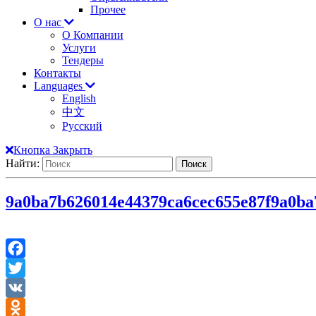
Прочее
О нас
О Компании
Услуги
Тендеры
Контакты
Languages
English
中文
Русский
Кнопка Закрыть
Найти:
9a0ba7b626014e44379ca6cec655e87f
9a0ba
Facebook
Twitter
VK