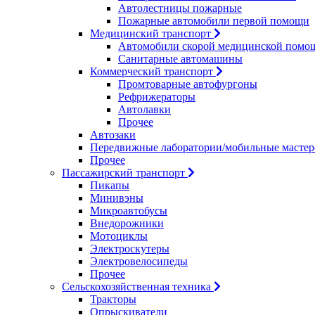
Автолестницы пожарные
Пожарные автомобили первой помощи
Медицинский транспорт
Автомобили скорой медицинской помо
Санитарные автомашины
Коммерческий транспорт
Промтоварные автофургоны
Рефрижераторы
Автолавки
Прочее
Автозаки
Передвижные лаборатории/мобильные мастер
Прочее
Пассажирский транспорт
Пикапы
Минивэны
Микроавтобусы
Внедорожники
Мотоциклы
Электроскутеры
Электровелосипеды
Прочее
Сельскохозяйственная техника
Тракторы
Опрыскиватели