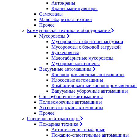
Автокраны
Краны-манипуляторы
Самосвалы
Малогабаритная техника
Прочее
Коммунальная техника и оборудование
Мусоровозы
Мусоровозы с обратной загрузкой
Мусоровозы с боковой загрузкой
Бункеровозы
Малогабаритные мусоровозы
Мусорные контейнеры
Вакуумные автомашины
Каналопромывочные автомашины
Илососные автомашины
Комбинированные каналопромывочные
Вакуумные уборочные автомашины
Снегоуборочные автомашины
Поливомоечные автомашины
Ассенизаторские автомашины
Прочее
Специальный транспорт
Пожарная техника
Автоцистерны пожарные
Пожарно-спасательные автомашины