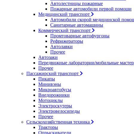
Автолестницы пожарные
Пожарные автомобили первой помощи
Медицинский транспорт
Автомобили скорой медицинской помо
Санитарные автомашины
Коммерческий транспорт
Промтоварные автофургоны
Рефрижераторы
Автолавки
Прочее
Автозаки
Передвижные лаборатории/мобильные мастер
Прочее
Пассажирский транспорт
Пикапы
Минивэны
Микроавтобусы
Внедорожники
Мотоциклы
Электроскутеры
Электровелосипеды
Прочее
Сельскохозяйственная техника
Тракторы
Опрыскиватели