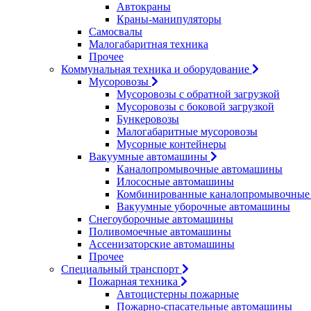
Автокраны
Краны-манипуляторы
Самосвалы
Малогабаритная техника
Прочее
Коммунальная техника и оборудование
Мусоровозы
Мусоровозы с обратной загрузкой
Мусоровозы с боковой загрузкой
Бункеровозы
Малогабаритные мусоровозы
Мусорные контейнеры
Вакуумные автомашины
Каналопромывочные автомашины
Илососные автомашины
Комбинированные каналопромывочные
Вакуумные уборочные автомашины
Снегоуборочные автомашины
Поливомоечные автомашины
Ассенизаторские автомашины
Прочее
Специальный транспорт
Пожарная техника
Автоцистерны пожарные
Пожарно-спасательные автомашины