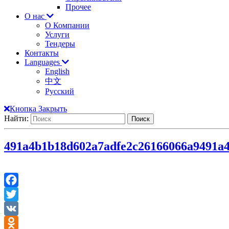
Прочее
О нас
О Компании
Услуги
Тендеры
Контакты
Languages
English
中文
Русский
Кнопка Закрыть
Найти:
491a4b1b18d602a7adfe2c26166066a9
491a
Facebook
Twitter
VK