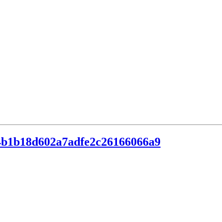
4b1b18d602a7adfe2c26166066a9