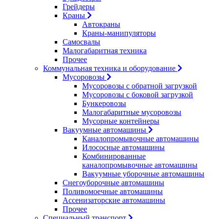
Грейдеры
Краны
Автокраны
Краны-манипуляторы
Самосвалы
Малогабаритная техника
Прочее
Коммунальная техника и оборудование
Мусоровозы
Мусоровозы с обратной загрузкой
Мусоровозы с боковой загрузкой
Бункеровозы
Малогабаритные мусоровозы
Мусорные контейнеры
Вакуумные автомашины
Каналопромывочные автомашины
Илососные автомашины
Комбинированные
каналопромывочные автомашины
Вакуумные уборочные автомашины
Снегоуборочные автомашины
Поливомоечные автомашины
Ассенизаторские автомашины
Прочее
Специальный транспорт