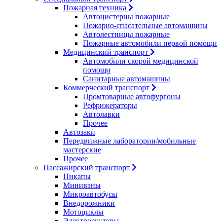
Пожарная техника
Автоцистерны пожарные
Пожарно-спасательные автомашины
Автолестницы пожарные
Пожарные автомобили первой помощи
Медицинский транспорт
Автомобили скорой медицинской
помощи
Санитарные автомашины
Коммерческий транспорт
Промтоварные автофургоны
Рефрижераторы
Автолавки
Прочее
Автозаки
Передвижные лаборатории/мобильные
мастерские
Прочее
Пассажирский транспорт
Пикапы
Минивэны
Микроавтобусы
Внедорожники
Мотоциклы
Электроскутеры