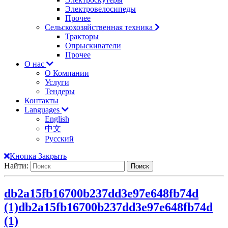
Электровелосипеды
Прочее
Сельскохозяйственная техника
Тракторы
Опрыскиватели
Прочее
О нас
О Компании
Услуги
Тендеры
Контакты
Languages
English
中文
Русский
Кнопка Закрыть
Найти:
db2a15fb16700b237dd3e97e648fb74d
(1)
db2a15fb16700b237dd3e97e648fb74d
(1)