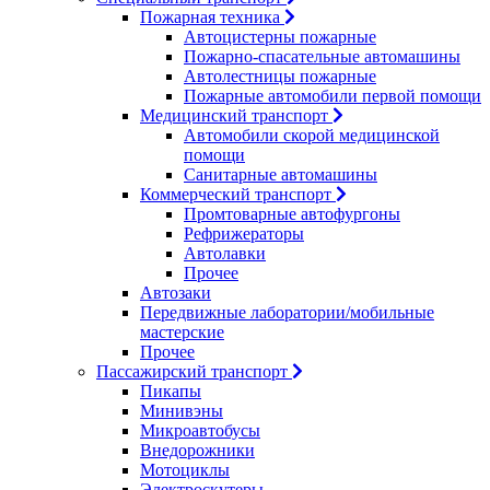
Пожарная техника
Автоцистерны пожарные
Пожарно-спасательные автомашины
Автолестницы пожарные
Пожарные автомобили первой помощи
Медицинский транспорт
Автомобили скорой медицинской
помощи
Санитарные автомашины
Коммерческий транспорт
Промтоварные автофургоны
Рефрижераторы
Автолавки
Прочее
Автозаки
Передвижные лаборатории/мобильные
мастерские
Прочее
Пассажирский транспорт
Пикапы
Минивэны
Микроавтобусы
Внедорожники
Мотоциклы
Электроскутеры