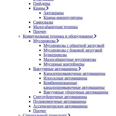
Грейдеры
Краны
Автокраны
Краны-манипуляторы
Самосвалы
Малогабаритная техника
Прочее
Коммунальная техника и оборудование
Мусоровозы
Мусоровозы с обратной загрузкой
Мусоровозы с боковой загрузкой
Бункеровозы
Малогабаритные мусоровозы
Мусорные контейнеры
Вакуумные автомашины
Каналопромывочные автомашины
Илососные автомашины
Комбинированные
каналопромывочные автомашины
Вакуумные уборочные автомашины
Снегоуборочные автомашины
Поливомоечные автомашины
Ассенизаторские автомашины
Прочее
Специальный транспорт