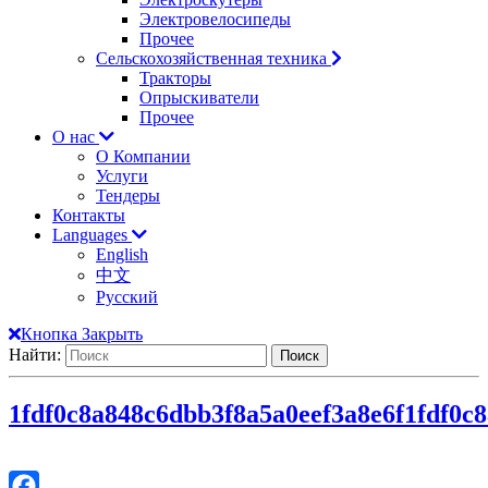
Электровелосипеды
Прочее
Сельскохозяйственная техника
Тракторы
Опрыскиватели
Прочее
О нас
О Компании
Услуги
Тендеры
Контакты
Languages
English
中文
Русский
Кнопка Закрыть
Найти:
1fdf0c8a848c6dbb3f8a5a0eef3a8e6f
1fdf0c