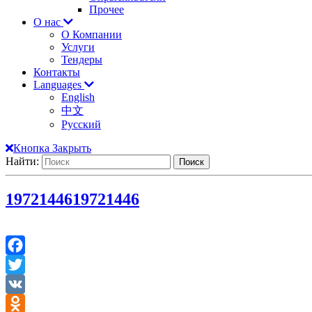
Прочее
О нас
О Компании
Услуги
Тендеры
Контакты
Languages
English
中文
Русский
Кнопка Закрыть
Найти:
19721446
19721446
Facebook
Twitter
VK