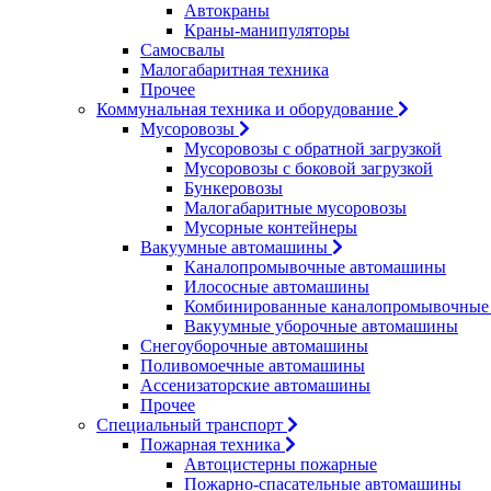
Автокраны
Краны-манипуляторы
Самосвалы
Малогабаритная техника
Прочее
Коммунальная техника и оборудование
Мусоровозы
Мусоровозы с обратной загрузкой
Мусоровозы с боковой загрузкой
Бункеровозы
Малогабаритные мусоровозы
Мусорные контейнеры
Вакуумные автомашины
Каналопромывочные автомашины
Илососные автомашины
Комбинированные каналопромывочные
Вакуумные уборочные автомашины
Снегоуборочные автомашины
Поливомоечные автомашины
Ассенизаторские автомашины
Прочее
Специальный транспорт
Пожарная техника
Автоцистерны пожарные
Пожарно-спасательные автомашины