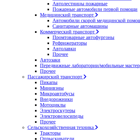
Автолестницы пожарные
Пожарные автомобили первой помощи
Медицинский транспорт
Автомобили скорой медицинской помо
Санитарные автомашины
Коммерческий транспорт
Промтоварные автофургоны
Рефрижераторы
Автолавки
Прочее
Автозаки
Передвижные лаборатории/мобильные мастер
Прочее
Пассажирский транспорт
Пикапы
Минивэны
Микроавтобусы
Внедорожники
Мотоциклы
Электроскутеры
Электровелосипеды
Прочее
Сельскохозяйственная техника
Тракторы
Опрыскиватели