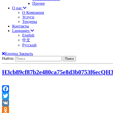
Прочее
О нас
О Компании
Услуги
Тендеры
Контакты
Languages
English
中文
Русский
Кнопка Закрыть
Найти:
H3cb89cf87b2e480ca75e8d3b0753f6ecQ
H3
Facebook
Twitter
VK