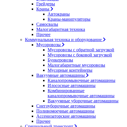
Грейдеры
Краны
Автокраны
Краны-манипуляторы
Самосвалы
Малогабаритная техника
Прочее
Коммунальная техника и оборудование
Мусоровозы
Мусоровозы с обратной загрузкой
Мусоровозы с боковой загрузкой
Бункеровозы
Малогабаритные мусоровозы
Мусорные контейнеры
Вакуумные автомашины
Каналопромывочные автомашины
Илососные автомашины
Комбинированные
каналопромывочные автомашины
Вакуумные уборочные автомашины
Снегоуборочные автомашины
Поливомоечные автомашины
Ассенизаторские автомашины
Прочее
Специальный транспорт