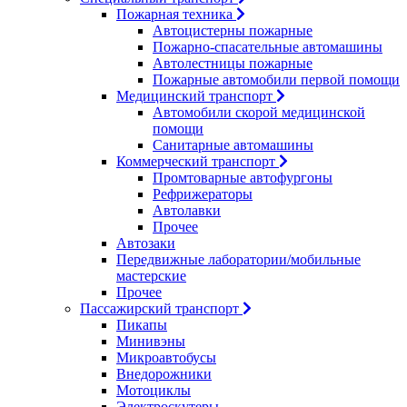
Пожарная техника
Автоцистерны пожарные
Пожарно-спасательные автомашины
Автолестницы пожарные
Пожарные автомобили первой помощи
Медицинский транспорт
Автомобили скорой медицинской
помощи
Санитарные автомашины
Коммерческий транспорт
Промтоварные автофургоны
Рефрижераторы
Автолавки
Прочее
Автозаки
Передвижные лаборатории/мобильные
мастерские
Прочее
Пассажирский транспорт
Пикапы
Минивэны
Микроавтобусы
Внедорожники
Мотоциклы
Электроскутеры