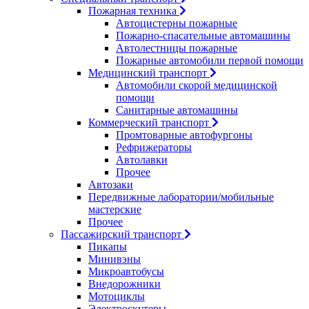
Пожарная техника
Автоцистерны пожарные
Пожарно-спасательные автомашины
Автолестницы пожарные
Пожарные автомобили первой помощи
Медицинский транспорт
Автомобили скорой медицинской
помощи
Санитарные автомашины
Коммерческий транспорт
Промтоварные автофургоны
Рефрижераторы
Автолавки
Прочее
Автозаки
Передвижные лаборатории/мобильные
мастерские
Прочее
Пассажирский транспорт
Пикапы
Минивэны
Микроавтобусы
Внедорожники
Мотоциклы
Электроскутеры