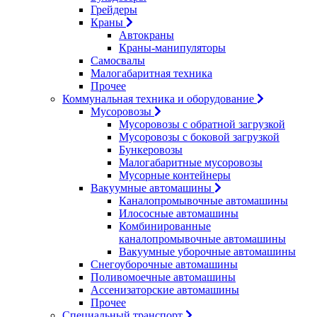
Грейдеры
Краны
Автокраны
Краны-манипуляторы
Самосвалы
Малогабаритная техника
Прочее
Коммунальная техника и оборудование
Мусоровозы
Мусоровозы с обратной загрузкой
Мусоровозы с боковой загрузкой
Бункеровозы
Малогабаритные мусоровозы
Мусорные контейнеры
Вакуумные автомашины
Каналопромывочные автомашины
Илососные автомашины
Комбинированные
каналопромывочные автомашины
Вакуумные уборочные автомашины
Снегоуборочные автомашины
Поливомоечные автомашины
Ассенизаторские автомашины
Прочее
Специальный транспорт