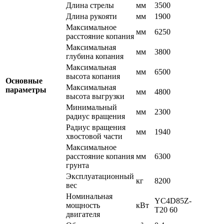
Длина стрелы
мм
3500
Длина рукояти
мм
1900
Максимальное
мм
6250
расстояние копания
Максимальная
мм
3800
глубина копания
Максимальная
мм
6500
высота копания
Основные
Максимальная
параметры
мм
4800
высота выгрузки
Минимальный
мм
2300
радиус вращения
Радиус вращения
мм
1940
хвостовой части
Максимальное
расстояние копания
мм
6300
грунта
Эксплуатационный
кг
8200
вес
Номинальная
YC4D85Z-
мощность
кВт
T20 60
двигателя