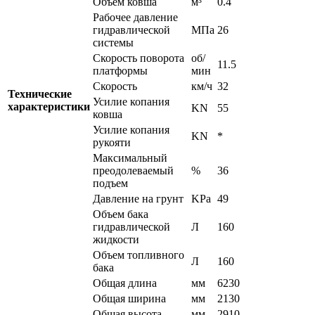
Объем ковша
м³
0.4
Рабочее давление
гидравлической
МПа
26
системы
Скорость поворота
об/
11.5
платформы
мин
Скорость
км/ч
32
Технические
Усилие копания
характеристики
KN
55
ковша
Усилие копания
KN
*
рукояти
Максимальный
преодолеваемый
%
36
подъем
Давление на грунт
KPa
49
Объем бака
гидравлической
Л
160
жидкости
Объем топливного
Л
160
бака
Общая длина
мм
6230
Общая ширина
мм
2130
Общая высота
мм
2910