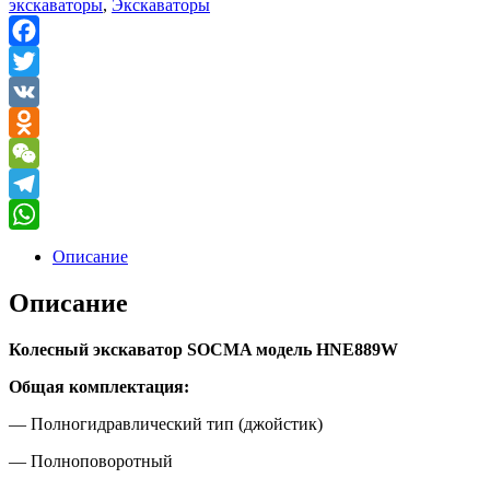
экскаваторы
,
Экскаваторы
Facebook
Twitter
VK
Odnoklassniki
WeChat
Telegram
WhatsApp
Описание
Описание
Колесный экскаватор
SOCMA модель
HNE889W
Общая комплектация:
— Полногидравлический тип (джойстик)
— Полноповоротный