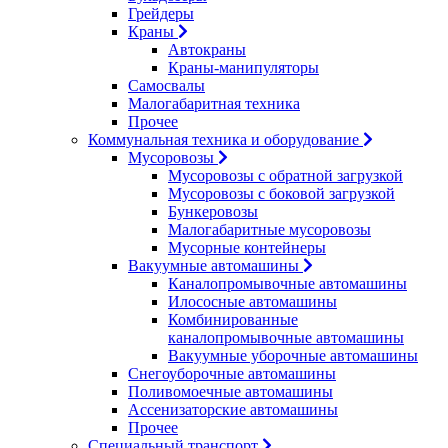
Грейдеры
Краны
Автокраны
Краны-манипуляторы
Самосвалы
Малогабаритная техника
Прочее
Коммунальная техника и оборудование
Мусоровозы
Мусоровозы с обратной загрузкой
Мусоровозы с боковой загрузкой
Бункеровозы
Малогабаритные мусоровозы
Мусорные контейнеры
Вакуумные автомашины
Каналопромывочные автомашины
Илососные автомашины
Комбинированные
каналопромывочные автомашины
Вакуумные уборочные автомашины
Снегоуборочные автомашины
Поливомоечные автомашины
Ассенизаторские автомашины
Прочее
Специальный транспорт