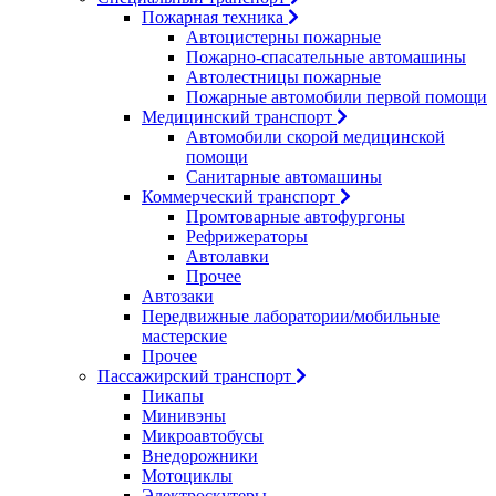
Пожарная техника
Автоцистерны пожарные
Пожарно-спасательные автомашины
Автолестницы пожарные
Пожарные автомобили первой помощи
Медицинский транспорт
Автомобили скорой медицинской
помощи
Санитарные автомашины
Коммерческий транспорт
Промтоварные автофургоны
Рефрижераторы
Автолавки
Прочее
Автозаки
Передвижные лаборатории/мобильные
мастерские
Прочее
Пассажирский транспорт
Пикапы
Минивэны
Микроавтобусы
Внедорожники
Мотоциклы
Электроскутеры