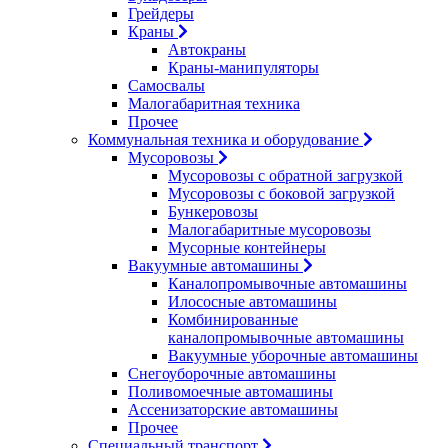
Грейдеры
Краны
Автокраны
Краны-манипуляторы
Самосвалы
Малогабаритная техника
Прочее
Коммунальная техника и оборудование
Мусоровозы
Мусоровозы с обратной загрузкой
Мусоровозы с боковой загрузкой
Бункеровозы
Малогабаритные мусоровозы
Мусорные контейнеры
Вакуумные автомашины
Каналопромывочные автомашины
Илососные автомашины
Комбинированные
каналопромывочные автомашины
Вакуумные уборочные автомашины
Снегоуборочные автомашины
Поливомоечные автомашины
Ассенизаторские автомашины
Прочее
Специальный транспорт